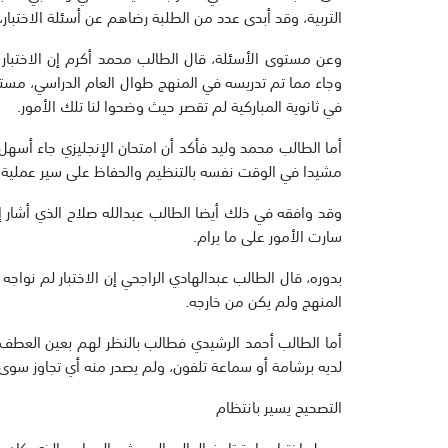
التربية، وقد أبدى عدد من الطلبة رضاهم عن أسئلة الاختبار،
وعن مستوى الأسئلة، قال الطالب محمد أكرم إن الاختبا
وجاء مما تم تدريسه في المنهج طوال العام الدراسي، مستد
في ثانوية المباركية لم تقصر حيث وضحوا لنا تلك الأمور.
أما الطالب محمد وليد فأكد أن امتحان الإنجليزي جاء أسهل م
مشيدا في الوقت نفسه بالتنظيم والحفاظ على سير عملية ال
وقد وافقه في ذلك أيضا الطالب عبدالله صلاح الذي أشار إ
سارت الأمور على ما يرام.
بدوره، قال الطالب عبدالهادي الراجحي إن الاختبار لم نواج
المنهج ولم يكن من خارجه.
أما الطالب أحمد الرشيدي فطالب بالنظر لهم بعين العطف،
لديه برشامة أو سماعة تلفون، ولم يصدر منه أي تجاوز سوى 
التصحيح يسير بانتظام
وحول اختبار مادة تاريخ العالم الحديث والمعاصر الذي كا