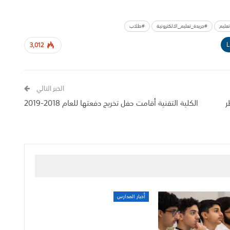
عليم
#جريدة_تعليم_الالكترونية
#طلاب
L
3,012
الخبر التالي
ر
الكلية التقنية أقامت حفل تخريج دفعتها للعام 2018-2019
أخبار المدارس