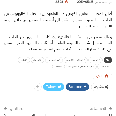
تم النشر بتاريخ
2019/05/25
2,503
أعلن المكتب الثقافي الكويتي في القاهرة إن تسجيل البكالوريوس في
الجامعات المصرية مفتوح، مشيرا الى أنه يتم التسجيل من خلال موقع
الإدارة العامة للوافدين.
وقال مصدر في المكتب لـ«الراي» إن كليات الحقوق في الجامعات
المصرية تقبل شهادة الثانوية العامة، أما ثانوية المعهد الديني فتقبل
في كليات «دار العلوم أو الآداب قسم لغة عربية فقط».
#الكويت
#المكتب_الثقافي
#بكالوريوس
#تسجيل
#تعليم
#جامعات
#جريدة_تعليم_الالكترونية
#طلاب
2,503
Twitter
Facebook
مشاركة
الخبر السابق
الخبر التالي
آبل لمستخدميها :سنخبركم عند
التربية :الانتهاء من تصحيح 3