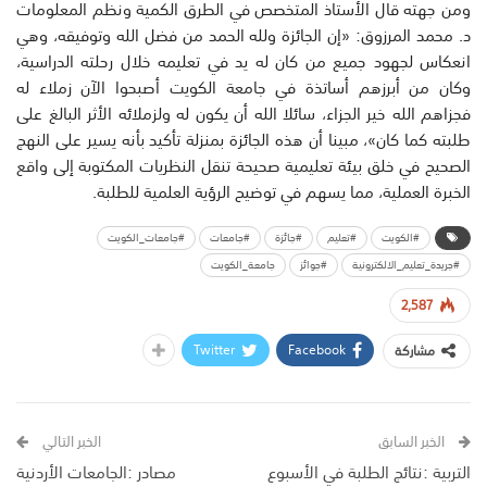
ومن جهته قال الأستاذ المتخصص في الطرق الكمية ونظم المعلومات
د. محمد المرزوق: «إن الجائزة ولله الحمد من فضل الله وتوفيقه، وهي
انعكاس لجهود جميع من كان له يد في تعليمه خلال رحلته الدراسية،
وكان من أبرزهم أساتذة في جامعة الكويت أصبحوا الآن زملاء له
فجزاهم الله خير الجزاء، سائلا الله أن يكون له ولزملائه الأثر البالغ على
طلبته كما كان»، مبينا أن هذه الجائزة بمنزلة تأكيد بأنه يسير على النهج
الصحيح في خلق بيئة تعليمية صحيحة تنقل النظريات المكتوبة إلى واقع
الخبرة العملية، مما يسهم في توضيح الرؤية العلمية للطلبة.
#الكويت
#تعليم
#جائزة
#جامعات
#جامعات_الكويت
#جريدة_تعليم_الالكترونية
#جوائز
جامعة_الكويت
2,587
Twitter
Facebook
مشاركة
الخبر السابق
الخبر التالي
التربية :نتائج الطلبة في الأسبوع
مصادر :الجامعات الأردنية