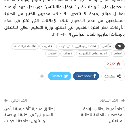
بالحصول على شهادات في “التوفل والايلتس” دون بذل جهد أو عناء
بمقابل مبالغ زهيدة لا تتعدى ٩٠ د.ك، محذرين الكثير من الطلبة
المستجدين من عدم الانصياع لتلك الإعلانات التي تكثر في هذه
الأوقات، نظرا لفترة التقديم التي أعلنتها وزارة التعليم العالي للالتحاق
بالبعثات الخارجية للعام الدراسي ٢٠١٩-٢٠٢٠.
#آيلتس
#الاتحاد_الوطني_لطلبة_الكويت
#الكويت
#المملكة_المتحدة
#تعليم
#جريدة_تعليم_الالكترونية
#دورات
#طلاب
2,222
Twitter
Facebook
مشاركة
الخبر السابق
الخبر التالي
إتحاد أمريكا يطالب بزيادة
إطلاق مبادرة “أكاديمية الأمن
المخصصات المالية للطلبة
السيبراني” في كلية الهندسة
المبتعثين
والبترول بجامعة الكويت