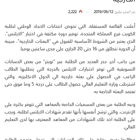
تم النشر بتاريخ
2019/06/12
2,222
أعلنت القائمة المستقلة، التي تخوض انتخابات الاتحاد الوطني لطلبة
الكويت فرع المملكة المتحدة، توفير دورة مكثفة في اختبار “الايلتس”،
الذي يعتبر من الشروط الأساسية للقبول في “البعثات الخارجية”، مبينة
أن الدورة تنطلق من 16 حتى 20 الجاري على مدى ساعتين يوميا.
من جانب آخر، حذر العديد من الطلبة عبر “تويتر” من بعض الحسابات
التسويقية التي توفر اختبارات الايلتس بالدرجة التي يتطلبها الطالب
الراغب في الحصول على بعثة خارجية الى الدول الانكليزية، والتي
اشترطت وزارة التعليم العالي حصول الطالب على درجة 5 وما فوق حتى
تعتمد البعثة الخاصة به.
ونبه الطلبة من بعض المسميات الخاصة بالمعاهد التي تتوفر بكثرة على
الإنترنت، والتي ترشح أنفسها بأنها تقدم شهادات الايلتس لطلبة، ويجب
على الطلبة اخذ تلك الشهادات من المعاهد المعترف بها لدى التعليم
العالي.
وطالبوا بفرض رقابة على تلك الحسابات التي تمول وتوهم الطلبة