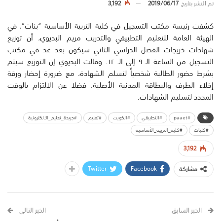
تم النشر بتاريخ
2019/06/17
3,192
كشفت رئيسة مكتب التسجيل في كلية التربية الأساسية “بنات”، في
الهيئة العامة للتعليم التطبيقي والتدريب مريم البديوي، أن توزيع
شهادات خريجات الفصل الدراسي الثاني سيكون بعد غد في مكتب
التسجيل من الساعة الـ ٩ إلى الـ ١٢. وقالت البديوي إن التوزيع سيتم
بشرط حضور الطالبة شخصياً لتسلم الشهادة، مع ضرورة إحضار ورقة
إخلاء الطرف والبطاقة المدنية الأصلية، فضلا عن الالتزام بالوقت
المحدد لتسليم الشهادات.
#paaet
#التطبيقي
#الكويت
#تعليم
#جريدة_تعليم_الالكترونية
#كليات
#كلية_التربية_الأساسية
3,192
Twitter
Facebook
مشاركة
الخبر السابق
الخبر التالي