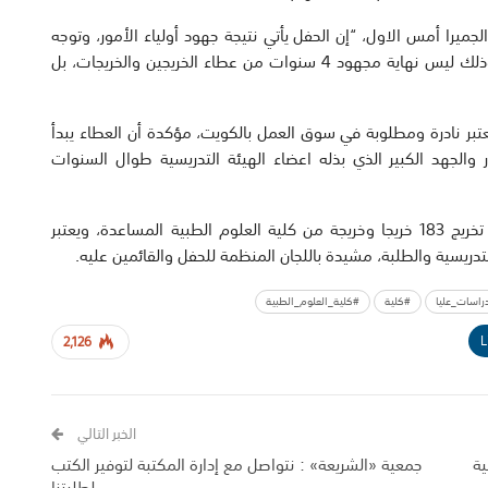
را أمس الاول، “إن الحفل يأتي نتيجة جهود أولياء الأمور، وتوجه
الخريجين الى الحياة العملية بعد الحصول على الشهادات، وذلك ليس نهاية مجهود 4 سنوات من عطاء الخريجين والخريجات، بل
عتبر نادرة ومطلوبة في سوق العمل بالكويت، مؤكدة أن العطاء يبدأ
والجهد الكبير الذي بذله اعضاء الهيئة التدريسية طوال السنوات
وقالت رئيسة لجنة الخريجين سارة الاستاد إن الحفل شهد تخريج 183 خريجا وخريجة من كلية العلوم الطبية المساعدة، ويعتبر
تدريسية والطلبة، مشيدة باللجان المنظمة للحفل والقائمين عليه.
راسات_عليا
#كلية
#كلية_العلوم_الطبية
L
2,126
الخبر التالي
ية
جمعية «الشريعة» : نتواصل مع إدارة المكتبة لتوفير الكتب
لطلبتنا