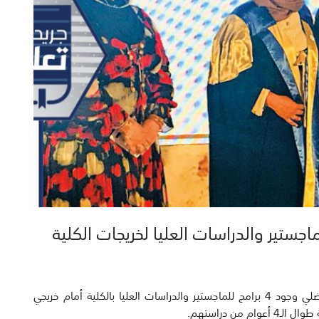
أكدت عميدة كلية العلوم الطبية المساعدة د. سعاد الفضلي وجود 4 برامج للماجستير والدراسات العليا بالكلية أمام خريجي