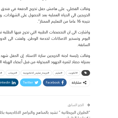
وقالت الفضلي، على هامش حفل تخريج الدفعة في فندق الجمي
نتيجة 16 عاما من التعليم الممتاز”.
واشارت الى ان التخصصات الطبية التي تخرج فيها الطلبة ت
اليوم وتسخير الامكانات لخدمة الوطن، ولفتت الى الدور 
السابقة.
بمنزلة حصاد لثمرة الجهود المبذولة من قبل أعضاء الهيئة ال
#الكويت
#تعليم
#جريدة_تعليم_الالكترونية
#خريجات
#د
inkedin
Twitter
Facebook
مشاركة
الخبر السابق
“الطيران البريطانية ” تشيد بالمناهج والبرامج الاكاديمية بكل
تكنولجيا الطيران