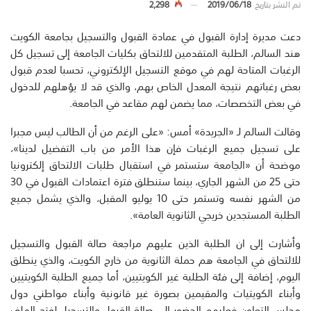
تم النشر بتاريخ
2019/06/18
2,298
دعت مديرة إدارة القبول في عمادة القبول والتسجيل بجامعة الكويت
هند السالم، الطلبة المتقدمين للالتحاق بكليات الجامعة إلى تسجيل كل
الرغبات المتاحة لهم في موقع التسجيل الإلكتروني، تحسبا لعدم قبول
بعض رغباتهم نتيجة المعدل الخاص بهم، والذي قد لا يؤهلهم للدخول
في بعض التخصصات، مما يضمن لهم مقاعد في الجامعة.
وقالت السالم لـ «الجريدة» أمس: «على الرغم من أن الطالب ليس مجبرا
على تسجيل جميع الرغبات فإن هذا الأمر من باب التفضيل لدينا»،
موضحة أن «الجامعة ستستمر في استقبال طلبات الالتحاق إلكترونيا
حتى 25 من الشهر الجاري، بينما ستنطلق فترة اعتمادات القبول في 30
من الشهر نفسه وتستمر حتى 10 يوليو المقبل، والذي يشمل جميع
الطلبة المستجدين خريجي الثانوية العامة».
وأشارت إلى ان الطلبة الذين عليهم مراجعة صالة القبول والتسجيل
للالتحاق في الجامعة هم حملة الثانوية من خارج الكويت، والذي ينطلق
اليوم، إضافة إلى فئة الطلبة غير الكويتيين، أما جميع الطلبة الكويتيين
وأبناء الكويتيات والمقيمين بصورة غير قانونية وأبناء مواطني دول
مجلس التعاون فعليهم الحضور إلى صالة القبول والتسجيل لفتح الملف