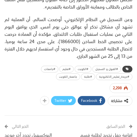
الخاص بالطالب ومعاينة الأوراق الخاصة بالتقديم».
وعن التسجيل في النظام الإلكتروني، أوضحت السالم، أن العملية لم
تشهد أي مشاكل تذكر أو عوائق حتى يوم أمس، الذي يوافق اليوم
الثاني من عمليات استقبال طلبات الالتحاق، مؤكدة أن العمادة حرصت
على تخصيص الخط الساخن (1866000)، على مدى 24 ساعة يوميا،
لاتصال الطلبة المستجدين في حال وجود أي استفسار لديهم خلال الفترة
من 13 إلى 25 من الشهر الجاري.
#القبول و التسجيل
#الكويت
#تعليم
#جامعات
#جريدة_تعليم_الالكترونية
#طلبة
جامعة_الكويت
2,298
Twitter
Facebook
مشاركة
الخبر السابق
الخبر التالي
إقامة حفل تخريج لطلبة قسم
البوكسهيل تحدد آخر موعد