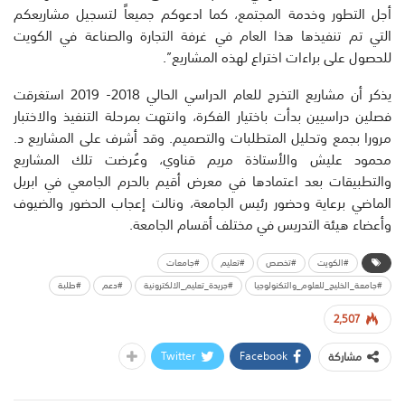
أجل التطور وخدمة المجتمع، كما ادعوكم جميعاً لتسجيل مشاريعكم
التي تم تنفيذها هذا العام في غرفة التجارة والصناعة في الكويت
للحصول على براءات اختراع لهذه المشاريع”.
يذكر أن مشاريع التخرج للعام الدراسي الحالي 2018- 2019 استغرقت
فصلين دراسيين بدأت باختيار الفكرة، وانتهت بمرحلة التنفيذ والاختبار
مرورا بجمع وتحليل المتطلبات والتصميم. وقد أشرف على المشاريع د.
محمود عليش والأستاذة مريم قناوي، وعُرضت تلك المشاريع
والتطبيقات بعد اعتمادها في معرض أقيم بالحرم الجامعي في ابريل
الماضي برعاية وحضور رئيس الجامعة، ونالت إعجاب الحضور والضيوف
وأعضاء هيئة التدريس في مختلف أقسام الجامعة.
#الكويت
#تخصص
#تعليم
#جامعات
#جامعة_الخليج_للعلوم_والتكنولوجيا
#جريدة_تعليم_الالكترونية
#دعم
#طلبة
2,507
Twitter
Facebook
مشاركة