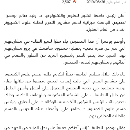
تم النشر بتاريخ
2019/06/26
2,507
أعلن رئيس جامعة الخليج للعلوم والتكنولوجيا د. وليد صالح بوحمرا،
تخصيص الجامعة ميزانية لدعم مشاريع التخرج لطلبة علوم الكمبيوتر
ابتداء من العام المقبل.
وأوضح بوحمرا أن هذا التخصيص جاء نظرا لتميز الطلبة في مشاريعهم
التي تنم عن قدرة ذهنية وعقلية متطورة ساهمت في بروز مشاريعهم
بهذا التميز، مما يدعو للفخر ولتحقيق المزيد من التطور والتقدم في
أبحاثهم ومشاريعهم لخدمة المجتمع.
جاء ذلك خلال تنظيم الجامعة حفلاً لتكريم طلبة قسم علوم الكمبيوتر
على مشاريع التخرج، التي نالت إعجاب الجميع وحققوا من خلالها نقلة
نوعية متطورة في خدمة المجتمع للحصول على أفضل وأسرع الحلول
من خلال التطبيقات على الشبكة العنكبوتية والهواتف الذكية، وذلك
بحضور نائب الرئيس للشؤون الأكاديمية بالوكالة د. علي أنصاري، ورئيس
قسم علوم الكمبيوتر د. طاهر علي، وأعضاء هيئة التدريس بالقسم
والطلبة المحتفى بهم.
وقال بوحمرا للطلبة: “إنني أحثكم جميعاً على بذل المزيد من الجهد من