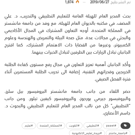
تم النشر بتاريخ
2019/06/27
1,874
بحث المدير العام للهيئة العامة للتعليم التطبيقي والتدريب، د. علي
المضف، في مكتبه بالديوان العام للهيئة، مع وفد من جامعة مانشستر
في المملكة المتحدة، أوجه التعاون المشترك في المجال الأكاديمي
والبحثي في مجالات عدة، مثل صحة البيئة والتمريض والهندسة وعلوم
الكمبيوتر، وغيرها من القضايا ذات الاهتمام المشترك، كما اقترح
الجانبان تبادل الزيارات بين الطرفين لتبادل الخبرات بينهما.
وأكد الجانبان أهمية تعزيز التعاون في مجال رفع مستوى كفاءة الطلبة
الخريجين وقدراتهم التقنية، إضافة الى تدريب الطلبة المستمرين أثناء
فترة الفصل الصيفي.
حضر اللقاء من جانب جامعة مانشستر البروفيسور بيل سلرز،
والبروفيسور جيرمي يورجوز، والبروفيسور كيفين تيلور. ومن جانب
“التطبيقي” كل من نائب المدير العام للتعليم التطبيقي والبحوث د.
جاسم الأنصاري.
#paaet
#التطبيقي
#الكويت
#المملكة_المتحدة
#تعليم
#جامعة_مانشتر
#جريدة_تعليم_الالكترونية