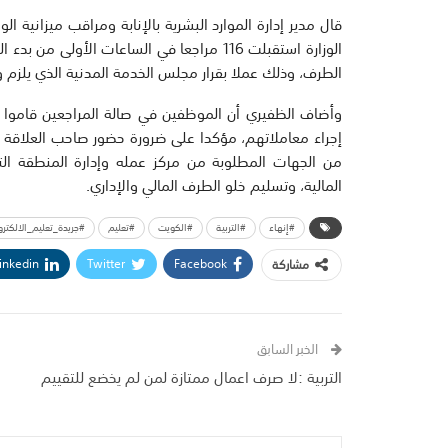
قال مدير إدارة الموارد البشرية بالإنابة ومراقب ميزانية ال
الوزارة استقبلت 116 مراجعا في الساعات الأ
الطرف، وذلك عملا بقرار مجلس الخدمة المدنية الذي يلزم وزا
وأضاف الظفيري أن الموظفين في صالة المراجعين قاموا بتس
إجراء معاملاتهم، مؤكدا على ضرورة حضور صاحب العلاقة 
من الجهات المطلوبة من مركز عمله وإدارة المنطقة التعل
المالية، وتسليم خلو الطرف المالي والإداري.
#إنهاء
#التربية
#الكويت
#تعليم
#جريدة_تعليم_الالكترو
inkedin
Twitter
Facebook
مشاركة
الخبر السابق
التربية :لا صرف اعمال ممتازة لمن لم يخضع للتقييم