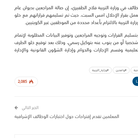
وظائف في وزارة التربية فلاح الظفيري، إن صالة المراجعين بديوان عام
ولى من بدء العمل بقرار الإحلال امس السبت، حيث تم تسليمهم قراراتهم مع خلو
رة التربية بالالتزام بأعداد محددة من الموظفين غير الكويتيين.
ليم القرارات وتوجيه المراجعين وتوفير البيانات المطلوبة لإتمام
شخصيا أو من ينوب عنه بتوكيل رسمي، وذلك بعد توقيع خلو الطرف
يمية وقسم الإجازات والدوام وإدارة الشؤون القانونية والإدارة
نية
#وافدين
#وزارة_التربية
L
2,085
الخبر التالي
المعلمين تقدم إقتراحات حول اختبارات الوظائف الإشرافية