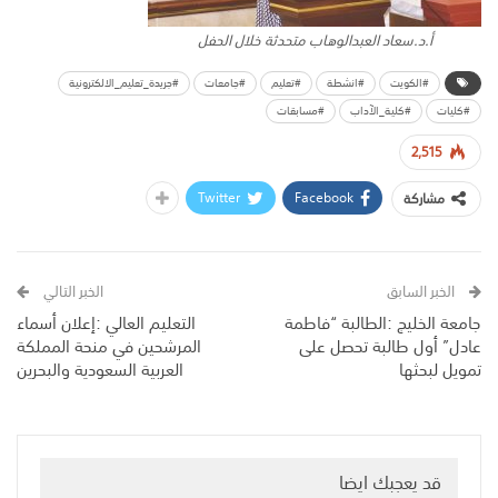
أ.د.سعاد العبدالوهاب متحدثة خلال الحفل
#الكويت
#انشطة
#تعليم
#جامعات
#جريدة_تعليم_الالكترونية
#كليات
#كلية_الآداب
#مسابقات
2,515
Twitter
Facebook
مشاركة
الخبر السابق
الخبر التالي
جامعة الخليج :الطالبة “فاطمة
التعليم العالي :إعلان أسماء
عادل” أول طالبة تحصل على
المرشحين في منحة المملكة
تمويل لبحثها
العربية السعودية والبحرين
قد يعجبك ايضا