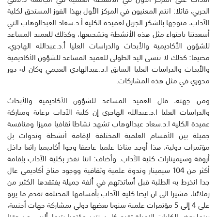
الحربي، قائلا: انتم المعنيون في المركز الأول بهذا الفوز المستحق لكلية
الآداب، متوجها بالشكر الجزيل لعميدة الكلية أ.د.سعاد العبدالوهاب التي
أسعدتنا باحتواء مثل هذه الأنشطة وتشجيعها، وكذلك للعميد المساعد
للشؤون الأكاديمية والأبحاث والدراسات العليا أ.د.عبدالله الهاجري،
مضيفا: كذلك لا ننسى اليد الطولى للعميد المساعد للشؤون الأكاديمية
والأبحاث والدراسات العليا السابق ا.د.عبدالهادي العجمي وكان له دور
محوري في مثل هذه المشاركات.
ومن جهته، قال العميد المساعد للشؤون الأكاديمية والأبحاث
والدراسات العليا ا.د.عبدالله الهاجري إن كلية الآداب برعاية ومباركة
عميدة الكلية ا.د.سعاد عبدالوهاب تشهد نشاطا ثقافيا مميزا ومنافسة
جميلة بين الأقسام العلمية المختلفة لإقامة أنشطة وندوات بل
مؤتمرات دولية، هذا أوجد مناخا علميا عاصفا وجوا أكاديميا رائعا داخل
أروقة وسيمينارات كلية الآداب. وأضاف: اننا نفخر بكلية الآداب بإقامة
أكثر من 104 سيمينار وندوة علمية وثقافية ووجود مناخ أكاديمي عال
جدا انخرط به الطلبة قبل أساتذتهم في ألفة جميلة يفتقدها الكثير من
زملائنا، مشيرا الى ان ايضا كلية الآداب بأقسامها المختلفة تقدم ما يربو
على 4 إلى 5 مؤتمرات علمية سنويا بعضها دولي بمشاركة جهات أجنبية،
بينما بعض الكليات الزميلة تقيم كل سنتين مؤتمرا يتيما، أليس من حقنا