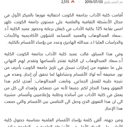
تم النشر بتاريخ
2019/07/03
2,515
أقامت كلية الآداب بجامعة الكويت احتفالية فوزها بالمركز الأول في
مجال الأنشطة الثقافية والعلمية على مستوى جامعة الكويت ظهر
امس بقاعة 125 بكلية الآداب في كيفان برعاية وحضور عميد الكلية أ.د
..سعاد العبدالوهاب والعميد المساعد للشؤون الأكاديمية والأبحاث
والدراسات العليا ا.د.عبدالله الهاجري وعدد من رؤساء الأقسام بالكلية.
وفي هذا السياق، قالت عميد كلية الآداب بجامعة الكويت الكلية
أ.د.سعاد العبدالوهاب ان الكلية تفتخر بأقسامها وتقدم لهم التهاني
على ما حققوه من إنجازات تسجل في تاريخ جامعة الكويت بأحرف من
نور، مضيفة أنه لولا الأقسام ونشاطها لما تحقق أي إنجاز، وهذه هي
نتيجة طيبة للعمل الجماعي. وتابعت العبدالوهاب: أهدي لكم هذا
التفوق وهذا النجاح لكم جميعا لأنه من صنعكم وإهداء الى كل من
يعمل في كلية الآداب من أساتذة وطلبة وإعلاميين وأقسام، مشيرة
الى ان هذا التفوق الذي وصل الى التنافس بين الأقسام والتي صنعت
هذا الإنجاز.
ومن جهته، ألقى كلمة رؤساء الأقسام العلمية بمناسبة حصول كلية
الآداب على المركز الأول في الأنشطة العلمية في الجامعة د.لافي