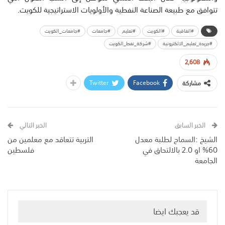
تتوافق مع طبيعة الصناعة النفطية والأولويات الاستراتيجية للكويت.
#اتفاقية
#الكويت
#تعليم
#جامعات
#جامعات_الكويت
#جريدة_تعليم_الالكترونية
#شركة_نفط_الكويت
2,608
Twitter
Facebook
مشاركة
الخبر السابق
الخبر التالي
الشيخ :السماح لطلبة معدل
التربية تتعاقد مع معلمين من
60% او 2.0 بالالتحاق في
فلسطين
الجامعة
قد يعجبك ايضا