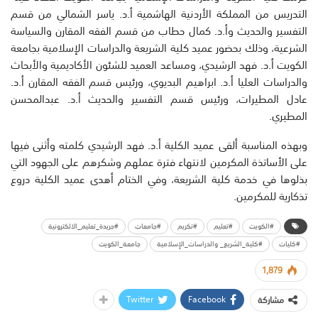
التدريس من المملكة الأردنية الهاشمية أ.د. ياسر الشمالي من قسم
التفسير والحديث وأ.د. كمال حطاب من قسم الفقه المقارن والسياسة
الشرعية، وذلك بحضور عميد كلية الشريعة والدراسات الإسلامية بجامعة
الكويت أ.د. فهد الرشيدي، ومساعد العميد للشئون الأكاديمية والأبحاث
والدراسات العليا أ.د. ابراهيم البديوي، ورئيس قسم الفقه المقارن أ.د.
عادل المطيرات، ورئيس قسم التفسير والحديث أ.د. عبدالمحسن
المطيري.
وبهذه المناسبة ألقى عميد الكلية أ.د. فهد الرشيدي كلمته وأثنى فيها
على الأساتذة المكرمين لانتهاء فترة عملهم وشكرهم على الجهود التي
بذلوها في خدمة كلية الشريعة، وفي الختام أهدى عميد الكلية دروع
تذكارية للمكرمين.
#الكويت
#تعليم
#تكريم
#جامعات
#جريدة_تعليم_الالكترونية
#كليات
#كلية_الشريع_ والدراسات_الإسلامية
جامعة_الكويت
1,879
Twitter
Facebook
مشاركة