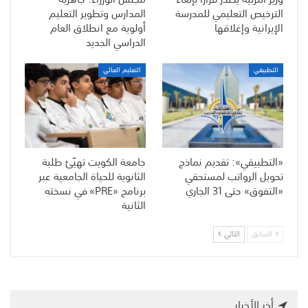
الترخيص التعليمي للمدرسة
المدارس وتطوير التعليم
الإيرانية وإغلاقها
أولوية مع انطلاق العام
الدراسي الجديد
التطبيقي
التعليم العالي
«التطبيقي»: تقديم نماذج
جامعة الكويت تهيّئ طلبة
تحويل الرواتب لمستحقي
الثانوية للحياة الجامعية عبر
«التفوق» حتى 31 الجاري
برنامج «PRE» في نسخته
الثانية
السابق
التالي
أخر الأخبار