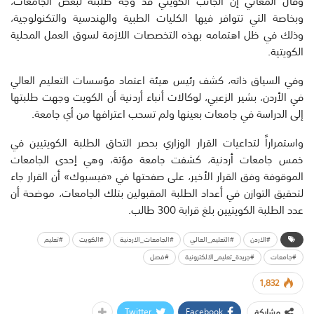
وقال المعاني إن الجانب الكويتي قد وجه طلبته لبعض الجامعات،
وبخاصة التي تتوافر فيها الكليات الطبية والهندسية والتكنولوجية،
وذلك في ظل اهتمامه بهذه التخصصات اللازمة لسوق العمل المحلية
الكويتية.
وفي السياق ذاته، كشف رئيس هيئة اعتماد مؤسسات التعليم العالي
في الأردن، بشير الزعبي، لوكالات أنباء أردنية أن الكويت وجهت طلبتها
إلى الدراسة في جامعات بعينها ولم تسحب اعترافها من أي جامعة.
واستمراراً لتداعيات القرار الوزاري بحصر التحاق الطلبة الكويتيين في
خمس جامعات أردنية، كشفت جامعة مؤتة، وهي إحدى الجامعات
الموقوفة وفق القرار الأخير، على صفحتها في «فيسبوك» أن القرار جاء
لتحقيق التوازن في أعداد الطلبة المقبولين بتلك الجامعات، موضحة أن
عدد الطلبة الكويتيين بلغ قرابة 300 طالب.
#الاردن
#التعليم_العالي
#الجامعات_الاردنية
#الكويت
#تعليم
#جامعات
#جريدة_تعليم_الالكترونية
#فصل
1,832
Twitter
Facebook
مشاركة