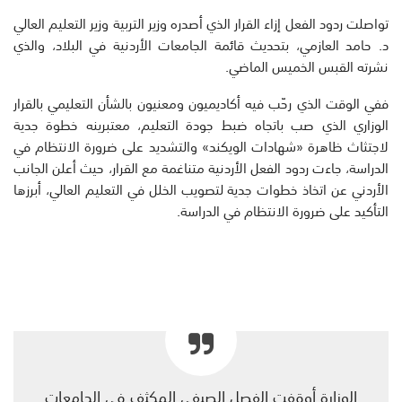
تواصلت ردود الفعل إزاء القرار الذي أصدره وزير التربية وزير التعليم العالي
د. حامد العازمي، بتحديث قائمة الجامعات الأردنية في البلاد، والذي
نشرته القبس الخميس الماضي.
ففي الوقت الذي رحّب فيه أكاديميون ومعنيون بالشأن التعليمي بالقرار
الوزاري الذي صب باتجاه ضبط جودة التعليم، معتبرينه خطوة جدية
لاجتثاث ظاهرة «شهادات الويكند» والتشديد على ضرورة الانتظام في
الدراسة، جاءت ردود الفعل الأردنية متناغمة مع القرار، حيث أعلن الجانب
الأردني عن اتخاذ خطوات جدية لتصويب الخلل في التعليم العالي، أبرزها
التأكيد على ضرورة الانتظام في الدراسة.
الوزارة أوقفت الفصل الصيفي المكثف في الجامعات