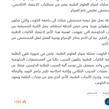
ارك لمركز العلوم الطبية يعتبر من متطلبات الاعتماد الاكاديمي،
تشفى تعليمي تابع للمركز.
 خطة عمل نقل تبعية مستشفى مبارك الى جامعة الكويت والتي تتكون
بتمبر ٢٠١٩ وستعرض على المسؤولين قريبا، ومن ضمن الخطة استئناف عمل اللجنة التنسيقية بين
ت الحكومية التي تفهمت اهمية هذا الأمر لاعتماد الكليات الطبية
خارج، بيد ان الامر يحتاج الإسراع بوتيرة العمل لنقل المستشفى من
أخير.
كويت ممثلة بمركز العلوم الطبية، تكمن في ضرورة تلقي الطلبة
لبة الكليات الطبية يتلقون التدريب حاليا في المستشفيات الحكومية
يمي واحد سيعمل على توحيد آلية التدريب للطلبة الدارسين، فضلا عن
ليات التدريب الطلابي وإتاحة امكانية طرح برامج البورد والزمالة
جدد، وإجراء الأبحاث الطبية، الأمر الذي يعزز من قدرات الطلبة ويعود
ة الكويت.
ترونية
#مستشفى
L
1,593