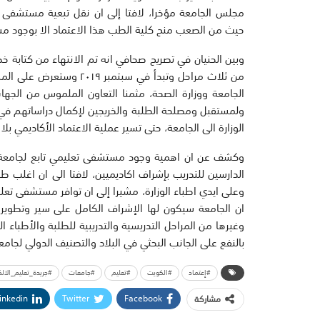
مجلس الجامعة مؤخرا، لافتا إلى ان نقل تبعية مستشفى مب
حيث من الصعب منح كلية الطب هذا الاعتماد الا بوجود مس
وبين الحنيان في تصريح صحافي انه تم الانتهاء من كتابة
من ثلاث مراحل وتبدأ في س
الجامعة ووزارة الصحة، مثمنا التعاون الملموس من الجها
ولمستقبل ومصلحة الطلبة والخريجين لإكمال دراساتهم في ال
الوزارة الى الجامعة، حتى تسير عملية الاعتماد الأكاديمي بلا ت
وكشف عن ان اهمية وجود مستشفى تعليمي تابع لجامعة ال
الدارسين للتدريب بإشراف اكاديميين، لافتا الى ان اغلب ط
وعلى ايدي اطباء الوزارة، مشيرا إلى ان توافر مستشفى تعل
ان الجامعة سيكون لها الإشراف الكامل على سير وتطوير عم
وغيرها من المراحل التدريسية والتدريبية للطلبة والأطباء ال
بالنفع على الجانب البحثي في البلاد والتصنيف الدولي لجامع
#إعتماد
#الكويت
#تعليم
#جامعات
#جريدة_تعليم_الالك
inkedin
Twitter
Facebook
مشاركة