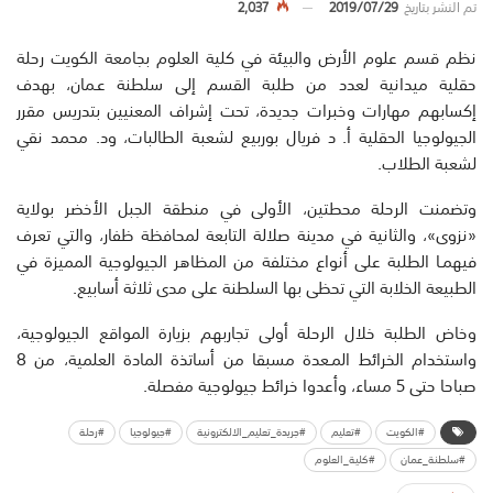
تم النشر بتاريخ
2019/07/29
2,037
نظم قسم علوم الأرض والبيئة في كلية العلوم بجامعة الكويت رحلة
حقلية ميدانية لعدد من طلبة القسم إلى سلطنة عـمان، بهدف
إكسابهم مهارات وخبرات جديدة، تحت إشراف المعنيين بتدريس مقرر
الجيولوجيا الحقلية أ. د فريال بوربيع لشعبة الطالبات، ود. محمد نقي
لشعبة الطلاب.
وتضمنت الرحلة محطتين، الأولى في منطقة الجبل الأخضر بولاية
«نزوى»، والثانية في مدينة صلالة التابعة لمحافظة ظفار، والتي تعرف
فيهمـا الطلبة على أنواع مختلفة من المظاهر الجيولوجية المميزة في
الطبيعة الخلابة التي تحظى بها السلطنة على مدى ثلاثة أسابيع.
وخاض الطلبة خلال الرحلة أولى تجاربهم بزيارة المواقع الجيولوجية،
واستخدام الخرائط المـعدة مسبقا من أساتذة المادة العلمية، من 8
صباحا حتى 5 مساء، وأعدوا خرائط جيولوجية مفصلة.
#الكويت
#تعليم
#جريدة_تعليم_الالكترونية
#جيولوجيا
#رحلة
#سلطنة_عمان
#كلية_العلوم