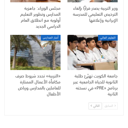
وزير التربية يصدر قرارًا بإلغاء
مجلس الوزراء: جاهزية
الترخيص التعليمي للمدرسة
المدارس وتطوير التعليم
الإيرانية وإغلاقها
أولوية مع انطلاق العام
الدراسي الجديد
التعليم العالي
أخبار المدارس
جامعة الكويت تهيّئ طلبة
«التربية» تحدد شروط صرف
الثانوية للحياة الجامعية عبر
مكافأة الأعمال الممتازة
برنامج «PRE» في نسخته
للعاملين بالمدارس ورياض
الثانية
الأطفال
السابق
التالي