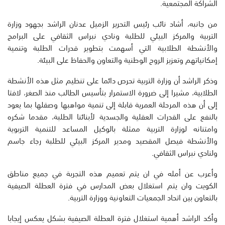
الشراكة المجتمعية.
من جانبه، أشاد نائب رئيس التحرير الزميل عدنان الراشد بجهود وزارة
التربية والمركز البيئي للطلبة ونادي نبراس الثقافي على البرامج
والأنشطة الطلابية التي أسهمت بتطوير قدرات الطلبة وتنمية
إمكانياتهم وتعزيز الروح الوطنية والتعاون والحفاظ على البيئة.
وذكر الراشد أن وزارة التربية تحرص دائما على تنظيم مثل هذه الأنشطة
الطلابية، مشيرا إلى ضرورة الاستمرار بتأسيس الطالب منذ الصغر، لافتا
إلى أن هذه المرحلة العمرية قابلة إلى تنمية مواهبها وصقلها بما يعود
بالنفع على القدرات العقلية والجسدية لأبنائنا الطلبة، مقدما شكره
وامتنانه لوزارة التربية ممثلة بالوكيل المساعد للتنمية التربوية
والأنشطة فيصل المقصيد ومدير المركز البيئي للطلبة رجاء جاسم
ولنادي نبراس الثقافي.
وأعرب عن أمله في ان يتم تعميم هذه التجربة في جميع مناطق
الكويت وان يتم استغلال بعض المدارس في فترة العطلة الصيفية
بالتعاون بين اتحاد الجمعيات التعاونية ووزارة التربية.
وأكد الراشد أهمية استغلال فترة العطلة الصيفية بشكل يعكس إيجابا