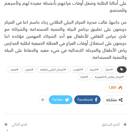
على أبنائنا الطلبة وشغل أوقات فراغهم بأنشطة مفيدة لهم ولأسرهم
وللمجتمع.
من جانبها، قالت مديرة المركز البيئي الطلابي رجاء جاسم اننا في المركز
حريصون على تطبيق برنامج البيئة والتنمية المستدامة والشراكة مع
نادي نبراس الثقافي للأطفال هو أحد الشركاء المهمين مؤكدة اننا
حريصون على استغلال أوقات الفراغ في العطلة الصيفية لطلبة المدارس
رياض الأطفال والمرحلة الابتدائية في شيء مفيد والحفاظ على البيئة
والتنمية المستدامة.
#اجيال
#التربية
#الكويت
#المركز_البيئي_للطلبة
#تعاون
#تعليم
#جريدة_تعليم_الالكترونية
#طلبة
1,891
Twitter
Facebook
مشاركة
الخبر السابق
الخبر التالي