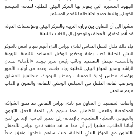
الجهود المتميزة التي يقوم بها المركز البيئي للطلبة لخدمة المجتمع
الكويتي وتلبية جميع احتياجاته للتقدم المستمر.
مشيرا الى أن التعاون بين وزارة التربية والمركز البيئي ومؤسسات الدولة
قد أثمر تحقيق الأهداف والوصول الى الغايات النبيلة.
جاء ذلك خلال الحفل الختامي لنادي نبراس الذي أقيم صباح امس بالمركز
البيئي للطلبة تحت رعاية وحضور الوكيل المساعد للتنمية التربوية
والأنشطة فيصل المقصيد ونائب رئيس تحرير جريدة «الأنباء» عدنان
الراشد ومدير المركز البيئي للطلبة رجاء جاسم وعدد من أولياء الأمور
ورؤساء مجلس إدارة الجمعيات ومختار اليرموك عبدالعزيز المشاري
ومراقب ثقافة الطفل في المجلس الوطني للثقافة والفنون والآداب
مريم سالمين.
وأضاف المقصيد ان التعاون مع نادي نبراس الثقافي قد حقق الشراكة
المجتمعية والعمل التكاملي مما يسهم في تنمية العمل التربوي
والنهوض بالعملية التعليمية، بالإضافة إلى تحفيز الجانب الإبداعي لدى
أبنائنا الطلاب، مشيرا إلى أن هذا ما قد حققه نادي نبراس للأطفال
بالتعاون مع المركز البيئي للطلبة، حيث ساهم بنجاحها وتعزيز مبدأ