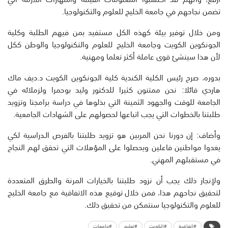
تضمن نجاحهم في جامعة الخليج للعلوم والتكنولوجيا.
ومن خلال توفير بيئة كهذه الكل مستفيد بمن فيهم الطلبة وكلية
الجونكوين الكويت وجامعة الخليج للعلوم والتكنولوجيا والوطن ككل
لأن هذا سينشئ قوى عاملة أكثر تعلما ومهنية.
بدوره، صرح رئيس الكلية الكندية كلية الجونكوين الكويت د.ديف ماك
هاردي قائلا: نحن ممتنون كثيرا للدكتور وليد بوحمرا ولزملائه في
الجامعة للوقت والجهود الثمينة التي بذلوها في دراسة برامجنا وتزويد
طلبتنا بالخطوات التي يجب اتباعها لحصولهم على الشهادات الجامعية.
وأضاف: إن دورنا نحن المربين هو تزويد طلبتنا بالفرص الـدراسية لكي
يغدوا مواطنين فاعلين ويحصلوا على المؤهلات التي تحقق لهم النجاح
في مستقبلهم المهني.
ولإنجاز ذلك يجب أن نزود طلبتنا بالخيارات المرنة والطرق المتعددة
لتحقيق نجاحهم هذا، فمن خلال توقيع هذه الاتفاقية مع جامعة الخليج
للعلوم والتكنولوجيا سنتمكن من تحقيق ذلك.
#اتفاقية
#الكويت
#تعليم
#جامعات