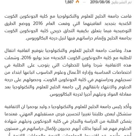
تم النشر بتاريخ
2019/08/06
1,887
قامت جامعة الخليج للعلوم والتكنولوجيا مع كلية الجونكوين الكويت
الكندية بتجديد اتفاقيتهما التي وقعت العام 2016 ووضع الطرق
التوضيحية فيما يتعلق بكيفية التحاق خريجي كلية الجونكوين الكويت
بجامعة الخليج وإتمام دراساتهم فيها لنيل درجة البكالوريوس.
هذا، وقامت جامعة الخليج للعلوم والتكنولوجيا بتوقيع اتفاقية انتقال
للطلبة مع كلية «الجونكوين الكويت الكندية» منذ يوليو 2016، وشملت
هذه الاتفاقية شرحا وافيا للخطوات التي يتوجب على الطلبة في
اختصاصات المحاسبة وإدارة الأعمال وعلوم الحاسوب اتباعها ابتداء من
تسجيلهم ودراستهم في كلية الجونكوين الكويت، وحصولهم على درجة
الدبلوم والانتهاء بانتقالهم إلى جامعة الخليج للعلوم والتكنولوجيا بعد
معادلة المواد ونيلهم أخيرا لدرجة البكالوريوس.
وأكد رئيس جامعة الخليج للعلوم والتكنولوجيا د.وليد بوحمرا ان الاتفاقية
ستشكل لبعض طلبتنا تغييرا لتحسين فرص مستقبلهم المهني، فعندما
يتمكن الطلبة من الدراسة والنجاح في كلية الجونكوين ونيلهم شهادة
الدبلوم فهم قد أثبتوا بذلك أنهم جديرون بإكمال دراساتهم في مستوى
أرفع، وأنهم قد اكتسبوا المعلومات القيمة والمهارات اللازمة أتي