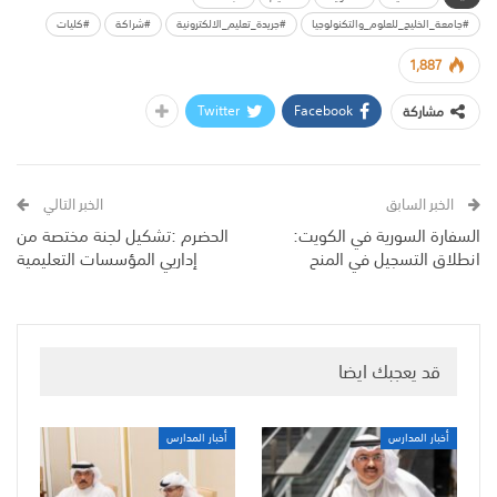
#جامعة_الخليج_للعلوم_والتكنولوجيا
#جريدة_تعليم_الالكترونية
#شراكة
#كليات
1,887
Twitter
Facebook
مشاركة
الخبر السابق
الخبر التالي
السفارة السورية في الكويت:
الحضرم :تشكيل لجنة مختصة من
انطلاق التسجيل في المنح
إداريي المؤسسات التعليمية
قد يعجبك ايضا
أخبار المدارس
أخبار المدارس