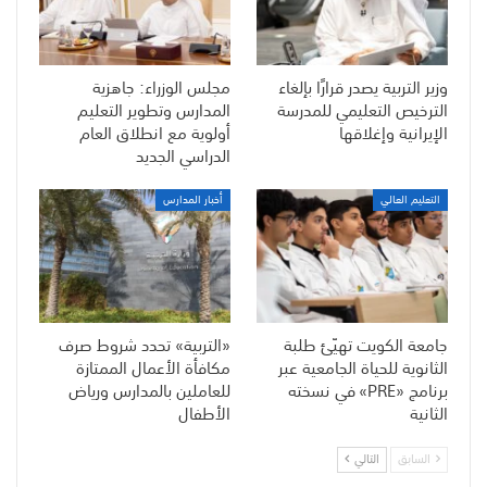
وزير التربية يصدر قرارًا بإلغاء
مجلس الوزراء: جاهزية
الترخيص التعليمي للمدرسة
المدارس وتطوير التعليم
الإيرانية وإغلاقها
أولوية مع انطلاق العام
الدراسي الجديد
التعليم العالي
أخبار المدارس
جامعة الكويت تهيّئ طلبة
«التربية» تحدد شروط صرف
الثانوية للحياة الجامعية عبر
مكافأة الأعمال الممتازة
برنامج «PRE» في نسخته
للعاملين بالمدارس ورياض
الثانية
الأطفال
السابق
التالي