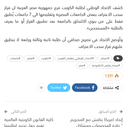
كشف الاتحاد الوطني لطلبة الكويت فرع جمهورية مصر العربية ان قرار
سحب الاعتراف ببعض الجامعات المصرية وتقليصها الى 7 جامعات يُطبق
فقط على من ينوي الالتحاق بالجامعة بعد تطبيق القرار أو ما يعرف
بالطلبة «المستجدين».
وأوضح الاتحاد في تصريح صحافي أن طلبة ثانية وثالثة ورابعة لا ينطبق
عليهم قرار سحب الاعتراف.
#اعتراف
#الاتحاد_الوطني_لطلبة_الكويت
#الكويت
#تعليم
#جامعات
#جريدة_تعليم_الالكترونية
#مصر
1,551
Twitter
Facebook
مشاركة
الخبر السابق
الخبر التالي
إتحاد امريكا يناقش مع المخيزيم
كلية القانون الكويتية العالمية
” زيادة المخصصات ومشاكل
تقيم حفل تخريج لطلبتها