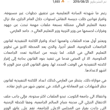
تم النشر بتاريخ
2019/08/25
1,693
رغم ما شهدته الساحة التعليمية من تحقيق خطوات غير مسبوقة،
واقرار قوانين ظلت حبيسة النقاش لسنوات خلال العام الجاري، فلا تزال
جعبة التعليم العالي ممتلئة بسبعة ملفات مهمة تبحث عن جهود
وقرارات لحسمها من وزير التربية وزير التعليم العالي د. حامد العازمي.
ويعتبر أول هذه الملفات واهمها اعداد واقرار اللائحة التنفيذية لقانون
الجامعات الحكومية، المقر أخيرا، والذي يعد المحطة الابرز في تطوير
التعليم العالي في البلاد، لما يتيحه من امكانية تعدد الجامعات
الحكومية، الا ان المضي قدما في تنفيذ بنود القانون بحاجة إلى إقرار
لائحته التنفيذية في الوقت المحدد لها، وفق القانون الذي منح الوزير 6
اشهر لاعدادها.
في موازاة ذلك، ينتظر من العازمي كذلك اعداد اللائحة التنفيذية لقانون
حظر الشهادات غير المعادلة في البلاد، في غضون شهر من تاريخ نفاذه.
وانتقالا الى جامعة الكويت، تبدو الملفات اكثر سخونة، فإلى جانب ملف
الانتقال الجزئي الى مدينة صباح السالم الجامعية، وفقا للخطة الزمنية
التي جاءت بقرار من المجلس الاعلى للجامعة، تقع على عاتق الوزير