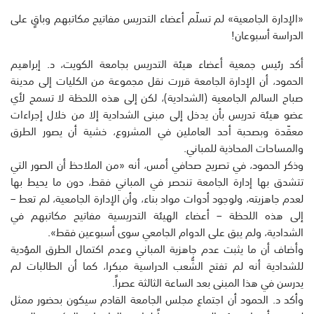
«الإدارة الجامعية» لم تسلّم أعضاء التدريس مفاتيح مكاتبهم وباقٍ على
الدراسة أسبوعان!
أكد رئيس جمعية أعضاء هيئة التدريس بجامعة الكويت، د. إبراهيم
الحمود، أن الإدارة الجامعة قررت نقل مجموعة من الكليات إلى مدينة
صباح السالم الجامعية (الشدادية)، لكن إلى هذه اللحظة لا تسمح لأي
عضو هيئة تدريس بأن يدخل إلى مبنى الشدادية إلا من خلال إجراءات
معقّدة وبصحبة أحد العاملين في المشروع، خشية أن يصور الطرق
والمساحات المحاذية للمباني.
وذكر الحمود، في تصريح صحافي أمس، أنه «من الملاحظ أن الصور التي
تتشدق بها إدارة الجامعة تنحصر في المباني فقط، دون ما يحيط بها
لعدم جاهزيته، ولوجود أدوات مواد بناء، وأن الإدارة الجامعية، لم تعط –
إلى هذه اللحظة – أعضاء الهيئة التدريسية مفاتيح مكاتبهم في
الشدادية، ولم يبق على الدوام الجامعي سوى أسبوعين فقط».
وأضاف أن ما يثبت عدم جاهزية المباني وعدم اكتمال الطرق المؤدية
للشدادية أنه لم تفتح الشُّعب الدراسية مبكرا، كما أن الطالبات لم
يدرسن في هذا المبنى بعد الساعة الثالثة عصراً.
وأكد د. الحمود أن اجتماع مجلس الجامعة القادم سيكون بحضور ممثل