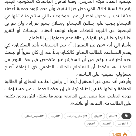
لجمعية أعضاء هيئة التدريس، وفقاً لقانون الجامعات الحكومية الجديد
رقم 76 لسنة 2019 الذي دخل حيز التنفيذ، وأن عدم تزويد جمعية أعضاء
هيئة التدريس بجدول تفصيلي عن الموضوعات التي ستتم مناقشتها في
الاجتماع يترتب عليه بطلان الاجتماع وبطلان جميع قراراته، ولن تتوانى
الجمعية عن اللجوء للقضاء، سواء لوقف انعقاد الجلسات أو لتقرير
بطلانها وبطلان قراراتها في حالة عدم دعوتها إلى الاجتماع.
وأشار الى أنه «من غير المقبول أن تتم الاستعانة بأحد السكرتارية كي
يقدم المساعدة للطالب المعاق كالكتابة بدلاً عنه إن كان ضريراً أو ليست
لديه أطراف، بالرغم من أن السكرتير غير متخصص في هذا النوع من
التدخلات»، مؤكدا أن الاهتمام بالطالب الجامعي ذي الإعاقة أصبح
مسؤولية حقيقية على الجامعة.
وأوضح أنه «من غير المعقول أيضا أن يرافق الطالب المعاق أو الطالبة
المعاقة والدتها فتلبي احتياجاتها، بل إن هذه الخدمات من مستلزمات
جودة التعليم، مما يتعين على الجامعة توفيرها بشكل لائق ودون تكلفة
على الطالب ذي الإعاقة أو عائلته».
#ابتكار
#اجيال
#الإبداع_والريادة
#التربية
#التعليم_العالي
#الكويت
#تعليم
#تفوق
1,403