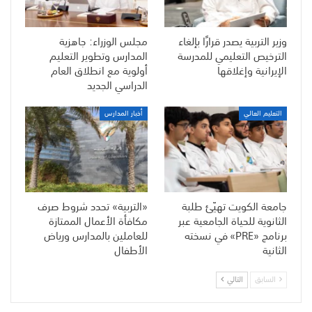
وزير التربية يصدر قرارًا بإلغاء
مجلس الوزراء: جاهزية
الترخيص التعليمي للمدرسة
المدارس وتطوير التعليم
الإيرانية وإغلاقها
أولوية مع انطلاق العام
الدراسي الجديد
التعليم العالي
أخبار المدارس
جامعة الكويت تهيّئ طلبة
«التربية» تحدد شروط صرف
الثانوية للحياة الجامعية عبر
مكافأة الأعمال الممتازة
برنامج «PRE» في نسخته
للعاملين بالمدارس ورياض
الثانية
الأطفال
السابق
التالي