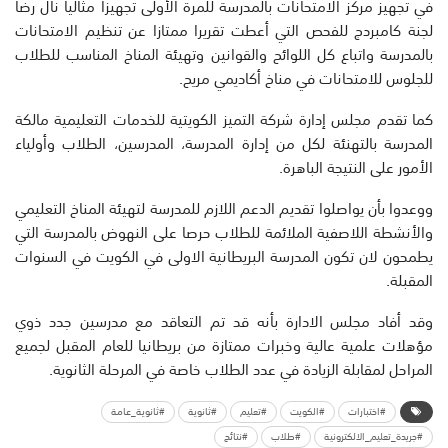
في تجهيز مركز الامتحانات بالمدرسة للمرة الأولى تجهيزا مثاليا نال رضا
لجنة كامبردج للفحص التي أعطت تقريرا ممتازا عن تنظيم الامتحانات
بالمدرسة واتباع كل اللوائح والقوانين وتهيئة المناخ المناسب للطلاب
للجلوس للامتحانات في مناخ أكاديمي مريح.
كما تقدم مجلس إدارة شركة التميز الكويتية للخدمات التعليمية مالكة
المدرسة بالتهنئة لكل من إدارة المدرسة، المدرسين، الطلاب وأولياء
الأمور على النتيجة الباهرة.
ووعدوا بأن يواصلوا تقديم الدعم اللازم للمدرسة لتهيئة المناخ التعليمي
والأنشطة اللاصفية الملائمة للطلاب حرصا على النهوض بالمدرسة التي
يطمحون لان تكون المدرسة البريطانية الاولى في الكويت في السنوات
المقبلة.
وقد أفاد مجلس الادارة بأنه قد تم التعاقد مع مدرسين جدد ذوي
مؤهلات علمية عالية وخبرات ممتازة من بريطانيا للعام المقبل لجميع
المراحل لمقابلة الزيادة في عدد الطلاب خاصة في المرحلة الثانوية.
#اختبارات
#الكويت
#تعليم
#ثانوية
#ثانوية_عامة
#جريدة_تعليم_الالكترونية
#طلاب
#نتائج