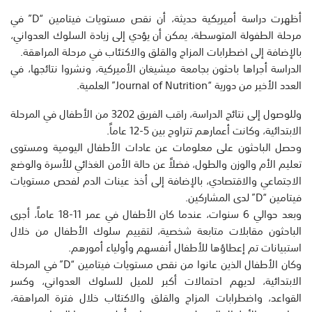
أظهرت دراسة أميريكية حديثة، أن نقص مستويات فيتامين “D” في
مرحلة الطفولة المتوسطة، يمكن أن يؤدي إلى زيادة السلوك العدواني،
بالإضافة إلى اضطرابات المزاج والقلق والاكتئاب في مرحلة المراهقة.
الدراسة أجراها باحثون بجامعة ميشيغان الأميركية، ونشروا نتائجها، في
العدد الأخير من دورية “Journal of Nutrition” العلمية.
وللوصول إلى نتائج الدراسة، راقب الفريق 3202 من الأطفال في المرحلة
الابتدائية، وكانت أعمارهم تتراوح بين 5-12 عاماً.
وحصل الباحثون على معلومات عن عادات الأطفال اليومية ومستوى
تعليم الأم والوزن والطول، فضلاً عن حالة الأمن الغذائي للأسرة والوضع
الاجتماعي والاقتصادي، بالإضافة إلى أخذ عينات الدم لفحص مستويات
فيتامين “D” لدى المشاركين.
وبعد حوالي 6 سنوات، عندما كان الأطفال في عمر 11-18 عاماً، أجرى
الباحثون مقابلات متابعة شخصية، لتقييم سلوك الأطفال من خلال
استبيانات تم إعطاؤها للأطفال أنفسهم وأولياء أمورهم.
وكان الأطفال الذين عانوا من نقص مستويات فيتامين “D” في المرحلة
الابتدائية، لديهم احتمالات أكبر للميل للسلوك العدواني، وكسر
القواعد، واضطرابات المزاج والقلق والاكتئاب خلال فترة المراهقة،