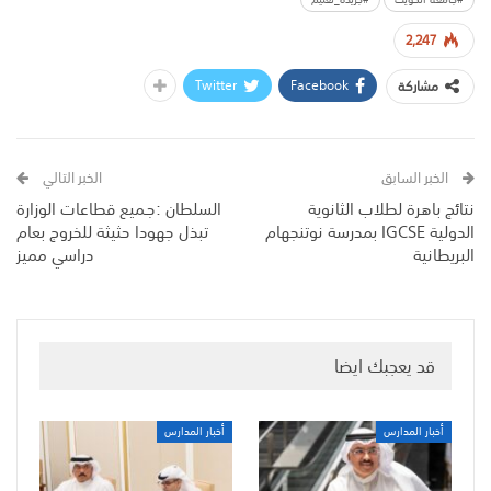
2,247
Twitter
Facebook
مشاركة
الخبر السابق
الخبر التالي
نتائج باهرة لطلاب الثانوية
السلطان :جـميع قطاعات الوزارة
الدولية IGCSE بمدرسة نوتنجهام
تبذل جهودا حثيثة للخروج بعام
البريطانية
دراسي مميز
قد يعجبك ايضا
أخبار المدارس
أخبار المدارس