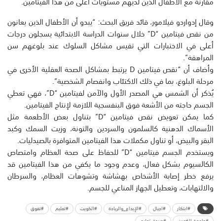
مقارنة مع الأطفال الذين لديهم مستويات أعلى من هذا الفيتامين.
وقال إدواردو فيلامور، قائد فريق البحث: “يبدو أن الأطفال الذين يعانون
من نقص فيتامين “D” خلال سنوات الدراسة الابتدائية يسجلون درجات
أعلى في الاختبارات التي تقيس مشاكل السلوك عند بلوغهم سن
المراهقة”.
وأضاف أن “نقص فيتامين D يرتبط بمشاكل الصحة العقلية الأخرى في
مرحلة البلوغ، بما في ذلك الاكتئاب وانفصام الشخصية”.
يُذكر أن الشمس هي المصدر الأول والآمن لفيتامين “D”، فهي تعطي
الجسم حاجته من الأشعة فوق البنفسجية اللازمة لإنتاج الفيتامين.
كما يمكن تعويض نقص فيتامين “D” بتناول بعض الأطعمة مثل
الأسماك الدهنية كالسلمون والسردين والتونة، وزيت السمك وكبد
البقر والبيض، أو تناول مكملات هذا الفيتامين المتوافرة بالصيدليات.
ويستخدم الجسم فيتامين “D” للحفاظ على صحة العظام وامتصاص
الكالسيوم بشكل فعال، وعدم وجود ما يكفي من هذا الفيتامين قد
يرفع خطر إصابة الأشخاص بهشاشة وتشوهات العظام، والسرطان
والالتهابات، وتعطيل الجهاز المناعي للجسم.
#ابتكار
#اجيال
#الإبداع_والريادة
#الكويت
#تعليم
#تفوق
#جامعة الكويت
#جريدة_تعليم