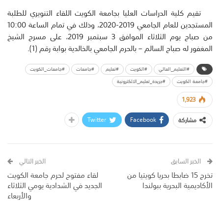
تقيم كلية الدراسات العليا بجامعة الكويت اللقاء التنويري للطلبة
المستجدين للعام الجامعي 2019-2020، وذلك في تمام الساعة 10:00
من صباح يوم الثلاثاء الموافق 3 سبتمبر 2019، على مسرح الشيخ
المغفور له صباح السالم – بالحرم الجامعي بالخالدية بوابة رقم (1).
#التعليم_العالي
#الكويت
#تعليم
#جامعات
#جامعات_الكويت
#جامعة الكويت
#جريدة_تعليم_الالكترونية
1,923
Twitter
Facebook
مشاركة
الخبر السابق
الخبر التالي
تخرج 15 ضابطا بحريا كويتيا من
لقاء مفتوح لحرم جامعة الكويت
الأكاديمية البحرية ببولندا
الجديد في الشدادية يومي الثلاثاء
والأربعاء