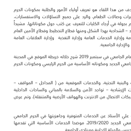
لهدف من هذا اللقاء هو تعريف أولياء الأمور والطلبة بمكونات الحرم
برات وصالات الطعام، والرد على جميع التساؤلات والاستفسارات،
ام بجولة في أرجاء الكليات للتعرف عن كثب حول مكوناتاتها، مشيداً
– الشدادية بهذا الشكل ومنها قطاع التخطيط وقطاع الأمين العام
مة وإدارة الخدمات العامة وإدارة التغذية وإدارة العلاقات العامة
والإدارة الجامعية.
وقدم د. رزوقي عرضاً مرئياً حول خطة التشغيل مع بداية العام الجامعي في سبتمبر 2019 شرح خلاله خريطة الموقع في المدينة
معي الجديد ومكوناته الأساسية من الحرم الرئيسي ومكونات الحرم
 والبنية التحتية، والخدمات الموقعية من ( المداخل – المواقف –
ات الإرشادية – تواجد الأمن والسلامة بالمباني والساحات الداخلية
كات الاتصال من الانترنت والهواتف الأرضية والمتنقلة)، وتم عرض
 علي الأستاذ عن الخدمات المتوفرة وجاهزيتها في الحرم الجامعي
الجديد- الشدادية، لاستقبال الطلبة والطالبات للعام الجامعي الجديد 2019/2020، موضحا الخدمات الأساسية التي تقدمها
يس والهيئة الإدارية ومرتادي الجامعة.