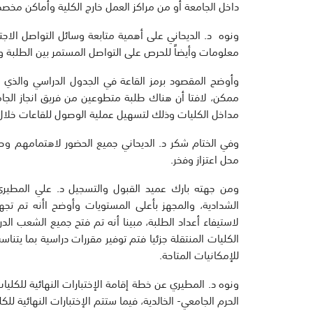
داخل الجامعة أو من مراكز العمل خارج الكلية وأماكن مخص
ونوه د. الديحاني على أهمية متابعة وسائل التواصل الاجت
معلومات وأيضاً للحرص على التواصل المستمر بين الطلبة وال
وأوضح المقصود برمز القاعة في الجدول الدراسي والذي ي
ممكن، لافتا أن هناك طلبة متطوعين من فريق انجاز الجام
مداخل الكليات وذلك لتسهيل عملية الوصول للقاعات خلال ا
وفي الختام شكر د. الديحاني جميع الحضور لاهتمامهم وحر
محل اعتزاز وفخر.
الشدادية، والمجهز بأعلى المستويات وأوضح اأنه تم تجهيز
لاستيفاء أعداد الطلبة، مبينا أنه تم فتح جميع الشعب الدر
الكليات المنتقلة جزئيا فتم توفير مقررات دراسية بما يتن
للإمكانيات المتاحة.
ونوه د. المطيري عن خطة إقامة الإختبارات النهائية للكليا
الحرم الجامعي- الخالدية، فيما ستتم الإختبارات النهائية لل