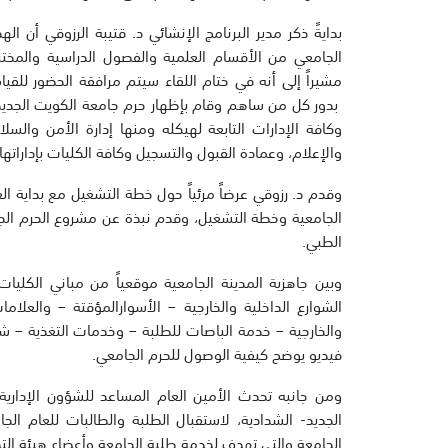
بدايةً ذكر مدير البرنامج الإنشائي د. قتيبة الرزوقي أن ا
الجامعي من الأقسام العلمية والفصول الدراسية والمخت
مشيراً إلى أنه في ختام اللقاء سيتم مرافقة الحضور للقي
بدور كل من ساهم وقام بإظهار حرم جامعة الكويت الجديد 
وكافة الإدارات التابعة لهيكله ومنها إدارة الأمن والسلا
والإعلام، وعمادة القبول والتسجيل وكافة الكليات بإداراتها 
الجامعية وخطة التشغيل، وقدم نبذة عن مشروع الحرم الجا
الطبي.
وبين جاهزية المدينة الجامعية موقعياً من مباني الكليات
الشوارع الداخلية والخارجية – الأسوارالمؤقتة – والعلام
والخارجية – خدمة الباصات للطلبة – وخدمات التغذية – شب
فيديو يوضح كيفية الوصول للحرم الجامعي.
ومن جانبه تحدث الأمين العام المساعد للشؤون الإدارية
الجامعة والتي تهدف لخدمة طلبة الجامعة وأعضاء هيئة التدر