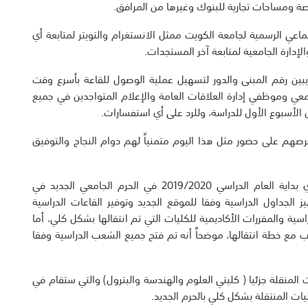
صة ومساحات تجارية للبنوك وغيرها من المرافق.
ماعي الرسمية لجامعة الكويت ممثل الانستغرام والتويتر لمتابعة أي
إدارة الجامعية لمتابعة آخر المستجدات.
بين رقم المبنى والدور لتسهيل عملية الوصول للقاعة بأسرع وقت
عي وموظفي إدارة العلاقات العامة والإعلام المتواجدين في جميع
لأسبوع الأول للدراسة، وللرد على أي استفسارات.
صهم على حضور مثل هذا اليوم متمنياً لهم دوام النجاح والتوفيق
ومن جهته بارك عميد القبول والتسجيل د. علي المطيري بداية العام الدراسي 2019/2020 في الحرم الجامعي الجديد في
 الجداول الدراسية وفقا للموقع الجديد وتوفير القاعات الدراسية
اسية والمقررات الأكاديمية للكليات التي تم انتقالها بشكل كلي، أما
اسب مع خطة انتقالها، موضحاً أنه تم فتح جميع الشعب الدراسية وفقا
ت المنقلة جزئيا ( كليتي العلوم والهندسة والبترول) والتي ستقام في
كليات المنتقلة بشكل كلي بالحرم الجديد.