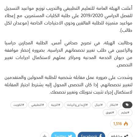
أعلنت الهيئة العامة للتعليم التطبيقي والتدريب توزيع مواعيد التسجيل
للفصل الدراسي 2019/2020 على طلبة الكليات المستمرين، مع إعطاء
مواعيد متميزة للطلبة الفائقين وذوي الاحتياجات الخاصة (موعدان لكل
طالب).
وطالبت الهيئة، في تصريح صحافي أمس، الطلبة المجازين دراسيا
والراغبين في طلب تغيير تخصصاتهم الدراسية، بضرورة إحضار موافقة
من ديوان الخدمة المدنية ومراكز عملهم لاستكمال اجراءات تغيير
التخصص.
وشددت على ضرورة عمل مقابلة شخصية للطلبة المحولين والمتقدمين
لتغيير تخصصاتهم، إذا كان التخصص المحول إليه يشترط اجتياز المقابلة
لاستكمال إجراء تثبيت تحويلك وتغيير تخصصك.
#ابتكار
#اجيال
#الإبداع_والريادة
#التربية
#التطبيقي
#الكويت
#تعليم
#تفوق
1,516
Twitter
Facebook
مشاركة