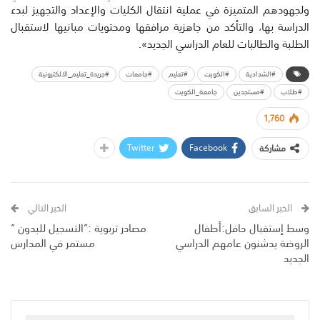
ولجهودهم المتميزة في عملية انتقال الكليات والإعداد والتجهيز لبدء
الدراسة بها، والتأكد من جاهزية مرافقها ومحتويات مبانيها لاستقبال
الطلبة والطالبات للعام الدراسي الجديد».
#الشدادية
#الكويت
#تعليم
#جامعات
#جريدة_تعليم_الالكترونية
#طلاب
#مستجدين
جامعة_الكويت
1,760
Twitter
Facebook
مشاركة
الخبر السابق
الخبر التالي
وسط إستقبال حافل:أطفال
مصادر تربوية :”التسجيل للبدون ”
الروضة يدشنون عامهم الدراسي
مستمر في المدارس
الجديد