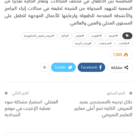
المنافسة بين الاطفال في مختلف المجالات. وتقام الجائزة تقديرا من
الجمعية للجهود المبذولة من الشيخة لطيفة في مجالات إثراء البرامج
والأنشطة المقدمة للطفولة ولرعايتها للأعمال الموجهة للطفل على
المستوى المحلي والعربي والعالمي.
#التربية
#الكويت
#تعليم
#جائزة
#جريدة_تعليم_الالكترونية
#طالبات
#مسابقات
#وزارة_التربية
1,563
Twitter
Facebook
مشاركة
الخبر السابق
الخبر التالي
خلال ترحيبه بالمستجدين عميد
الفضلي :استمرار مشكلة سوء
التمريض :الكلية تتبع أعلى معايير
تغطية الإنترنت في موقع
التعليم التمريضي
الشدادية