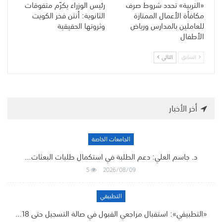
«التربية» تحدد شروط صرف
رئيس الوزراء يكرّم متفوقات
مكافأة الأعمال الممتازة
الثانوية: أنتن فخر الكويت
للعاملين بالمدارس ورياض
وثروتها الحقيقية
الأطفال
السابق
التالي
أخر الأخبار
الجامعات الخاصة
د. جاسم العلي: دعم الطلبة في استكمال طلبات البعثات…
5
2026/08/09
التطبيقي
«التطبيقي»: استقبال مراجعي القبول في صالة التسجيل حتى 18…