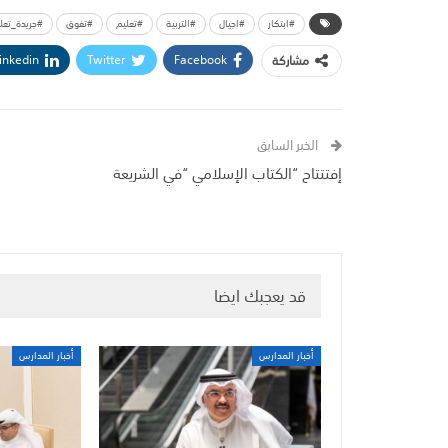
#ابتكار
#اجيال
#التربية
#تعليم
#تفوق
#جريدة_تعل
inkedin
Twitter
Facebook
مشاركة
الخبر السابق
إفتتتاح “الكتاب الإسلامي “في الشريعة
قد يعجبك ايضا
أخبار المدارس
أخبار المدارس