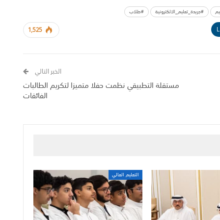
يم
#جريدة_تعليم_الالكترونية
#طلاب
L
1,525
الخبر التالي
مستقلة التطبيقي نظمت حفلا متميزا لتكريم الطالبات
الفائقات
التعليم العالي