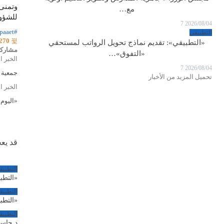
وتمنى 
مع…
للشؤون
7
2026/08/04
#paaet
التطبيقي
270
«التطبيقي»: تقديم نماذج تحويل الرواتب لمستحقي
مشارك
«التفوق»…
الخبر ا
7
2026/08/04
جمعية ا
تحميل المزيد من الأخبار
الخبر ا
«اليوم 
قد يع
التطبيق
«التطبي
التطبيق
«التطبيقي
التطبيق
د.جاسم