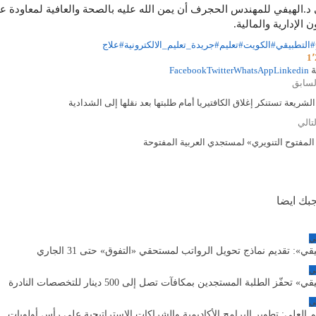
د.الهيفي للمهندس الحجرف أن يمن الله عليه بالصحة والعافية لمعاودة عط
 الإدارية والمالية.
#التطبيقي
#الكويت
#تعليم
#جريدة_تعليم_الالكترونية
#علاج
1٬
ة
Linkedin
WhatsApp
Twitter
Facebook
لسابق
لشريعة تستنكر إغلاق الكافتيريا أمام طلبتها بعد نقلها إلى الشدادية
لتالي
المفتوح التنويري» لمستجدي العربية المفتوحة
جبك ايضا
ي
قي»: تقديم نماذج تحويل الرواتب لمستحقي «التفوق» حتى 31 الجاري
ي
» تحفّز الطلبة المستجدين بمكافآت تصل إلى 500 دينار للتخصصات النادرة
ي
 العلي: تطوير البرامج الأكاديمية والشراكات الاستراتيجية على رأس أولويات…