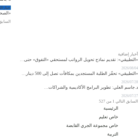
أخبار ا
«الصحة»
الساب
أخبار إضافية
«التطبيقي»: تقديم نماذج تحويل الرواتب لمستحقي «التفوق» حتى…
2026/08/04
«التطبيقي» تحفّز الطلبة المستجدين بمكافآت تصل إلى 500 دينار…
2026/07/28
د.جاسم العلي: تطوير البرامج الأكاديمية والشراكات…
2026/07/27
السابق
التالي
1 من 527
الرئيسية
خاص تعليم
خاص مجموعة الجري القابضة
التربية