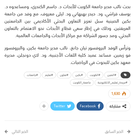
بحث نائب مدير جامعة الكويت للأبحاث د. جاسم الكندري، ومساعدوه د.
يوسف قراشي، ود. حيدر بهبهاني ود. ليلى معروف، مع وفد من جامعة
بكين الصينية سبل تعزيز التعاون البحثي الأكاديمي بين الجامعتين
العريقتين، وذلك في إطار سعي قطاع الأبحاث نحو الاهتمام بالتعاون
البحثي، ومد جسور الشراكة مع مراكز الأبحاث والجامعات العالمية.
وترأس الوفد البروفسور تيان جانغ، نائب مدير جامعة بكين، والبروفسور
فو زيمين، مساعد عميد كلية اللغات الأجنبية، ود. لاي دونجلن، مديرة
معهد بكين للبحوث في الرياضيات.
#الصين
#الكويت
#بكين
#تعاون
#تعليم
#جامعات
#جريدة_تعليم_الالكترونية
جامعة_الكويت
1,630
Twitter
Facebook
مشاركة
الخبر السابق
الخبر التالي