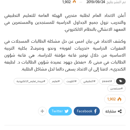
تم النشر بتاريخ
2019/09/24
1,902
أعلن الاتحاد العام لطلبة متدربي الهيئة العامة للتعليم التطبيقي
والتدريب نزول جميع الجداول الدراسية للمستجدين والمستمرين في
المعهد الانشائي بالنظام الالكتروني.
وكشف الاتحاد في بيان امس عن حل مشكلة الطالبات المسجلات في
المقررات الدراسية «تدريبات لغوية» ونحو وصرف2 بكلية التربية
الاساسية من خلال توفير قاعة مؤقتة للدراسة، هي قاعة شؤون
الطالبات في مبنى 6، «بفضل جهود عميدة شؤون الطالبات د. لطيفة
الكندري»، لافتا إلى ان الاتحاد يسعى دائما لحل مشاكل الطلبة.
#paaet
#التطبيقي
#الكويت
#تعليم
#جريدة_تعليم_الالكترونية
#مستجدين
1,902
Twitter
Facebook
مشاركة