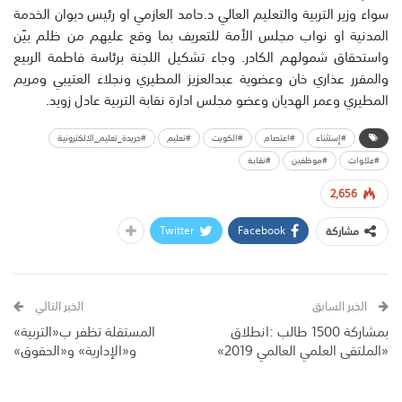
سواء وزير التربية والتعليم العالي د.حامد العازمي او رئيس ديوان الخدمة
المدنية او نواب مجلس الأمة للتعريف بما وقع عليهم من ظلم بيّن
واستحقاق شمولهم الكادر. وجاء تشكيل اللجنة برئاسة فاطمة الربيع
والمقرر عذاري خان وعضوية عبدالعزيز المطيري ونجلاء العتيبي ومريم
المطيري وعمر الهديان وعضو مجلس ادارة نقابة التربية عادل زويد.
#إستثناء
#اعتصام
#الكويت
#تعليم
#جريدة_تعليم_الالكترونية
#علاوات
#موظفين
#نقابة
2,656
Twitter
Facebook
مشاركة
الخبر السابق
الخبر التالي
بمشاركة 1500 طالب :انطلاق
المستقلة تظفر ب«التربية»
«الملتقى العلمي العالمي 2019»
و«الإدارية» و«الحقوق»