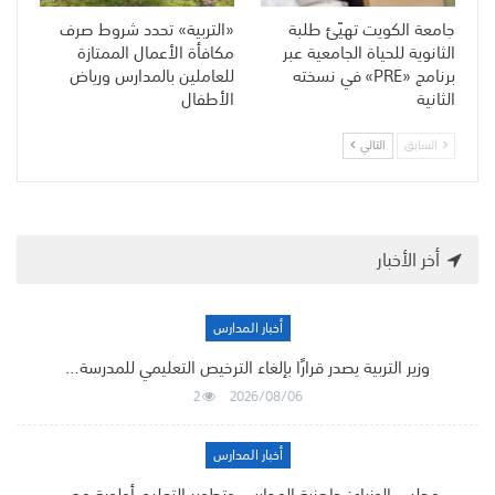
جامعة الكويت تهيّئ طلبة
«التربية» تحدد شروط صرف
الثانوية للحياة الجامعية عبر
مكافأة الأعمال الممتازة
برنامج «PRE» في نسخته
للعاملين بالمدارس ورياض
الثانية
الأطفال
السابق
التالي
أخر الأخبار
أخبار المدارس
وزير التربية يصدر قرارًا بإلغاء الترخيص التعليمي للمدرسة…
2
2026/08/06
أخبار المدارس
مجلس الوزراء: جاهزية المدارس وتطوير التعليم أولوية مع…