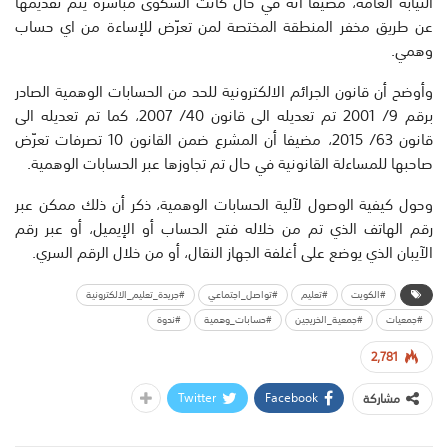
النيابة العامة، مضيفا أنه في حال كانت الشكوى مباشرة يتم تقديمها
عن طريق مخفر المنطقة المختصة لمن تعرّض للإساءة من اي حساب
وهمي.
وأوضح أن قانون الجرائم الالكترونية للحد من الحسابات الوهمية الصادر
برقم 9/ 2001 تم تعديله الى قانون 40/ 2007، كما تم تعديله الى
قانون 63/ 2015، مضيفا أن المشرع ضمن القانون 10 تصرفات تعرّض
صاحبها للمساءلة القانونية في حال تم تجاوزها عبر الحسابات الوهمية.
وحول كيفية الوصول لآلية الحسابات الوهمية، ذكر أن ذلك ممكن عبر
رقم الهاتف الذي تم من خلاله فتح الحساب أو الإيميل، أو عبر رقم
الآيبان الذي يوضع على أغلفة الجهاز النقال، أو من خلال الرقم السري.
#الكويت
#تعليم
#تواصل_اجتماعي
#جريدة_تعليم_الالكترونية
#جمعيات
#جمعية_الخريجين
#حسابات_وهمية
#ندوة
2,781
Twitter
Facebook
مشاركة