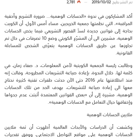
تم النشر بتاريخ
2019/10/02
2,781
أكد المشاركون في ندوة «الحسابات الوهمية… ضرورة التشريع وأحقية
المراقبة»، التي نظمتها جمعية الخريجين، مساء أمس الأول، أن الكويت
بحاجة إلى قوانين جديدة لسدّ القصور التشريعي فيما يخص الحسابات
الوهمية، مشيرين الى أن المشرّع الكويتي وضع 10 تصرفات في حال تم
تجاوزها عن طريق الحسابات الوهمية يتعرّض الشخص للمساءلة
القانونية.
وطالبت رئيسة الجمعية الكويتية لأمن المعلومات، د. صفاء زمان، في
كلمة لها، خلال الندوة، بإعادة صياغة التشريعات المطروحة، وقالت إنه
منذ انطلاقتها عام 2016 حتى الآن حدثت طفرات تقنية كثيرة نحتاج
معها الى إعادة صياغة للتشريعات، بهدف الحد من تلك الحسابات
الوهمية، مشيرة إلى أن «بعض القوانين المعتمدة أثبتت عدم جدواها
وإخفاقها حيال التعامل مع الحسابات الوهمية».
ملايين الحسابات الوهمية
وكشفت أن الدراسات والأبحاث العالمية أظهرت أن ثمة ملايين
الحسابات الوهمية على مواقع التواصل الاجتماعي، ووفق تقديرات