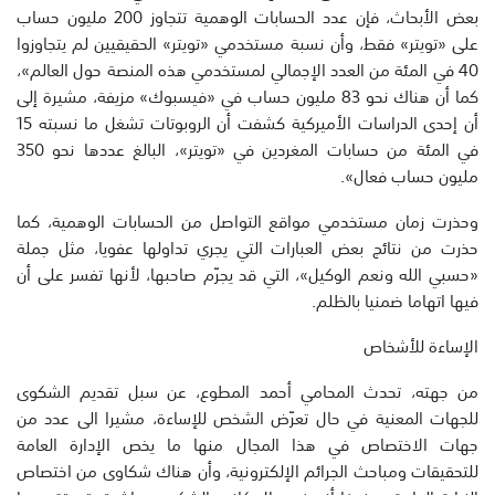
بعض الأبحاث، فإن عدد الحسابات الوهمية تتجاوز 200 مليون حساب
على «تويتر» فقط، وأن نسبة مستخدمي «تويتر» الحقيقيين لم يتجاوزوا
40 في المئة من العدد الإجمالي لمستخدمي هذه المنصة حول العالم»،
كما أن هناك نحو 83 مليون حساب في «فيسبوك» مزيفة، مشيرة إلى
أن إحدى الدراسات الأميركية كشفت أن الروبوتات تشغل ما نسبته 15
في المئة من حسابات المغردين في «تويتر»، البالغ عددها نحو 350
مليون حساب فعال».
وحذرت زمان مستخدمي مواقع التواصل من الحسابات الوهمية، كما
حذرت من نتائج بعض العبارات التي يجري تداولها عفويا، مثل جملة
«حسبي الله ونعم الوكيل»، التي قد يجرّم صاحبها، لأنها تفسر على أن
فيها اتهاما ضمنيا بالظلم.
الإساءة للأشخاص
من جهته، تحدث المحامي أحمد المطوع، عن سبل تقديم الشكوى
للجهات المعنية في حال تعرّض الشخص للإساءة، مشيرا الى عدد من
جهات الاختصاص في هذا المجال منها ما يخص الإدارة العامة
للتحقيقات ومباحث الجرائم الإلكترونية، وأن هناك شكاوى من اختصاص