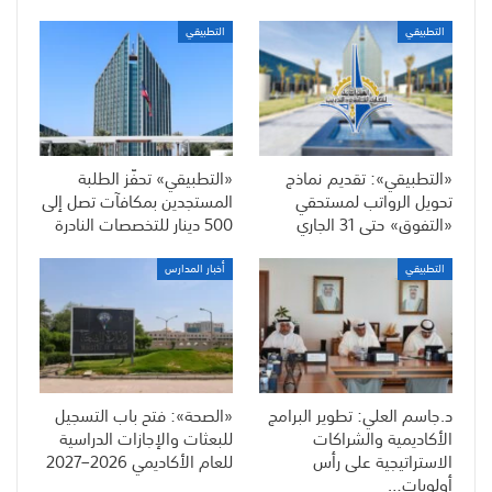
التطبيقي
التطبيقي
«التطبيقي»: تقديم نماذج
«التطبيقي» تحفّز الطلبة
تحويل الرواتب لمستحقي
المستجدين بمكافآت تصل إلى
«التفوق» حتى 31 الجاري
500 دينار للتخصصات النادرة
التطبيقي
أخبار المدارس
د.جاسم العلي: تطوير البرامج
«الصحة»: فتح باب التسجيل
الأكاديمية والشراكات
للبعثات والإجازات الدراسية
الاستراتيجية على رأس
للعام الأكاديمي 2026–2027
أولويات…