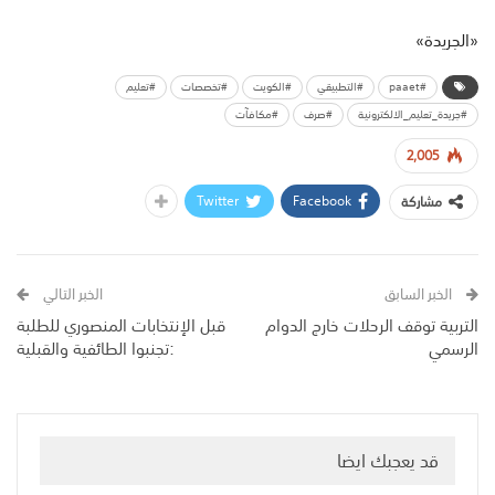
«الجريدة»
#paaet
#التطبيقي
#الكويت
#تخصصات
#تعليم
#جريدة_تعليم_الالكترونية
#صرف
#مكافآت
2,005
Twitter
Facebook
مشاركة
الخبر السابق
الخبر التالي
التربية توقف الرحلات خارج الدوام
قبل الإنتخابات المنصوري للطلبة
الرسمي
:تجنبوا الطائفية والقبلية
قد يعجبك ايضا