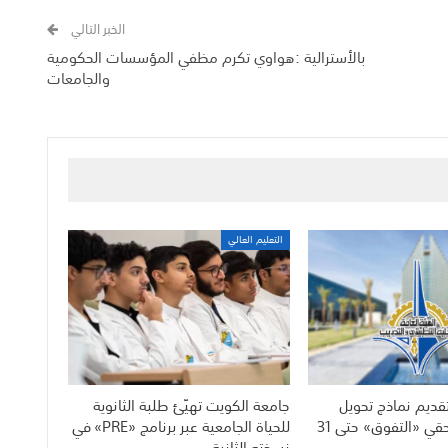
الخبر التالي
بالأسترالية :هواوي تكرم مظفي المؤسسات الحكومية
والجامعات
التعليم العالي
قديم نماذج تحويل
جامعة الكويت تهيّئ طلبة الثانوية
الرواتب لمستحقي «التفوق» حتى 31
للحياة الجامعية عبر برنامج «PRE» في
نسخته الثانية