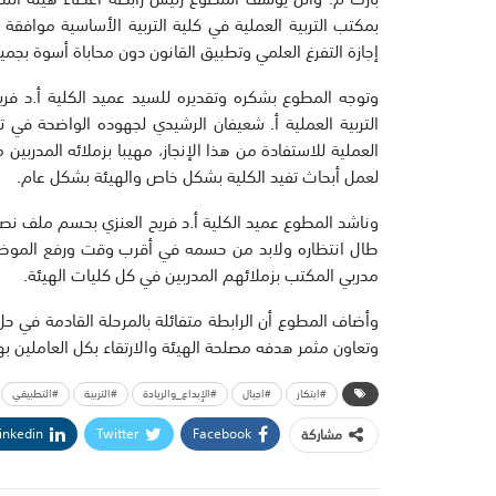
بمكتب التربية العملية في كلية التربية الأساسية موافقة
إجازة التفرغ العلمي وتطبيق القانون دون محاباة أسوة بجميع
وتوجه المطوع بشكره وتقديره للسيد عميد الكلية أ.د فر
التربية العملية أ. شعيفان الرشيدي لجهوده الواضحة في ت
العملية للاستفادة من هذا الإنجاز، مهيبا بزملائه المدرب
لعمل أبحاث تفيد الكلية بشكل خاص والهيئة بشكل عام.
وناشد المطوع عميد الكلية أ.د فريح العنزي بحسم ملف نصا
طال انتظاره ولابد من حسمه في أقرب وقت ورفع الموضوع 
مدربي المكتب بزملائهم المدربين في كل كليات الهيئة.
وأضاف المطوع أن الرابطة متفائلة بالمرحلة القادمة في حل
وتعاون مثمر هدفه مصلحة الهيئة والارتقاء بكل العاملين به
#ابتكار
#اجيال
#الإبداع_والريادة
#التربية
#التطبيقي
inkedin
Twitter
Facebook
مشاركة