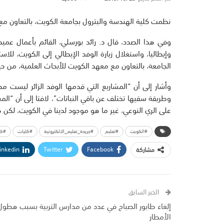
نظمت كلية الهندسة والبترول بجامعة الكويت، بالتعاون مع ال
وفي هذا الصدد، قال د. رائد بورسلي، القائم بأعمال عميد
وإيطاليا، واستغلال زيارة الوفد الإيطالي إلى الكويت، لل
الجامعة، بالتعاون مع معهد الكويت للأبحاث العلمية، من ح
وأشار إلى أن “المشاريع التي قدمها الوفد الزائر ليست مط
وطريقة سقيها تختلف عن باقي النباتات”، لافتا إلى أن “المش
على الري النوعي، غير ما هو موجود لدينا في الكويت، لكن 
#الكويت
#تعليم
#جريدة_تعليم_الالكترونية
#كليات
#كل
inkedin
Twitter
Facebook
مشاركة
الخبر السابق
إلغاء طابور الصباح في عدد من مدارس التربية بسبب هطول
الأمطار