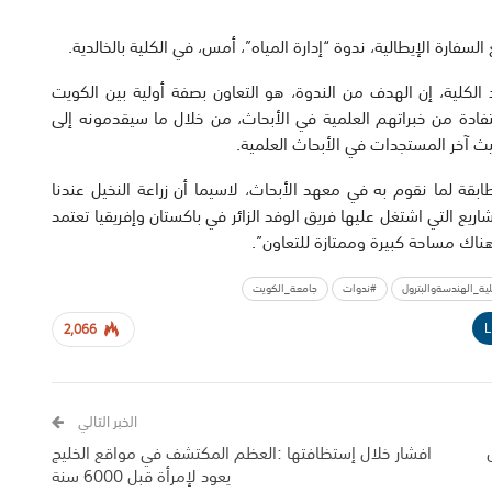
سفارة الإيطالية، ندوة “إدارة المياه”، أمس، في الكلية بالخالدية.
 الكلية، إن الهدف من الندوة، هو التعاون بصفة أولية بين الكويت
استفادة من خبراتهم العلمية في الأبحاث، من خلال ما سيقدمونه إلى
يث آخر المستجدات في الأبحاث العلمية.
ابقة لما نقوم به في معهد الأبحاث، لاسيما أن زراعة النخيل عندنا
اريع التي اشتغل عليها فريق الوفد الزائر في باكستان وإفريقيا تعتمد
هناك مساحة كبيرة وممتازة للتعاون”.
ية_الهندسةوالبترول
#ندوات
جامعة_الكويت
L
2,066
الخبر التالي
افشار خلال إستظافتها :العظم المكتشف في مواقع الخليج
يعود لإمرأة قبل 6000 سنة