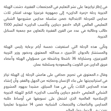
في إطار تركيزها على نشر التعليم في المجتمعات الفقيرة، دشنت الهيئة
الخيرية رحلة «زمرة الدارين» إلى جمهورية قرغيزيا بهدف افتتاح ثلاث
مدارس للمرحلة الابتدائية ضمن سلسلة مدارس مشروعها الشبابي
التعليمي العالمي الرائد «ادفع دينارين وأكسب الدارين» لتعليم 1500
طالب وطالبة في عدد من القرى الفقيرة بالتعاون مع جمعية السنابل
الخيرية.
وتأتي هذه الرحلة التي استغرقت خمسة أيام برعاية رئيس الهيئة
والمستشار بالديوان الأميري د.عبدالله المعتوق وحضور وزير التربية
القيرغيزي، ومشاركة 36 ناشطا وناشطة من مسؤولي الهيئة وأعضاء
فريق الدارين من الكويت والسعودية وسلطنة عمان.
وقال د.المعتوق في تصريح صحافي على هامش الرحلة إن الهيئة تركز
في استراتيجيتها على بناء الإنسان وحمايته من الجهل والفقر، وأن إنشاء
هذه المدارس الثلاث يأتي في هذا السياق، مشيدا بجهود المشروع
الشبابي التعليمي «ادفع دينارين وأكسب الدارين» التابع للهيئة الخيرية
الإسلامية العالمية الذي اشتغل على تسويقها في أوساط طلبة
المدارس والجامعات والتجمعات الشبابية ضمن 14 مشروعا تعليميا
نفذت في 8 دول حول العالم.