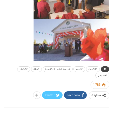
#الكويت
#تعليم
#جريدة_تعليم_الالكترونية
#رحلة
#قرغيزيا
#مدارس
1,786
Twitter
Facebook
مشاركة