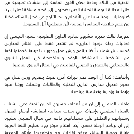
التحتية في البلاد وحاجة بعض القرى الماسة إلى منشآت تعليمية في
ظل المعاناة اليومية للطلبة الذين يضطرون إلى قطع مسافة تصل الى 5
كيلومترات يوميا سيرا على الأقدام وسط الثلوج في فصل الشتاء، فضلا
عن عدم صلاحية المدارس القديمة لأن معظمها آيل للسقوط.
بدورها، قالت مديرة مشروع مبادرة الدارين التعليمية سمية الميمني إن
فعاليات رحلة «زمرة الدارين» لم تقتصر فقط على افتتاح المدارس
فحسب بل شملت أيضا برنامج ورش عمل ودورات تدريبية قدمتها نخبة
من الشخصيات المشاركة بالوفد والمتخصصة في العمل التربوي
والاجتماعي والدعوي والتدريبي للعاملين في المجال التربوي بقرغيزيا.
وأضافت: كما أن الوفد ضم خبرات أخرى عنيت بتقديم ورش عمل في
جميع فصول مدارس الدارين للطلبة والطالبات وشملت ورشا فنية
وإيمانية وإدارية وتعليمية ورياضية.
ولفتت الميمني إلى ان من أهداف مشروع الدارين تنمية وعي الشباب
بالعمل التطوعي وإشراكه في رحلات ميدانية لمعايشة أوضاع الفقراء
وتحدياتهم والاطلاع على متطلباتهم خاصة في مجال التعليم، مشيرة
إلى ان برنامج الرحلة تضمن أيضا افتتاح مركز جود لتعليم اللغة العربية
وزيارة جمعية السنابل وعقد لقاءات مع متطوعيها وأيتام الجمعية