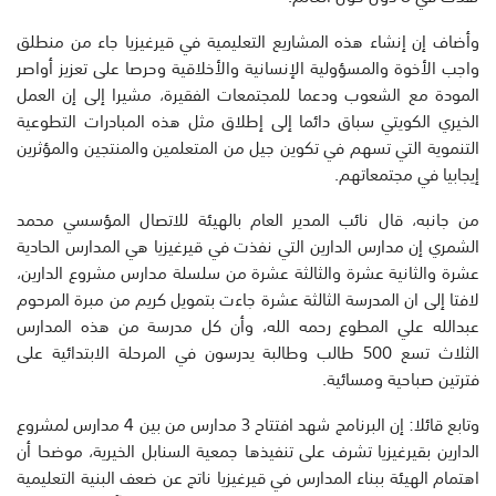
وأضاف إن إنشاء هذه المشاريع التعليمية في قيرغيزيا جاء من منطلق
واجب الأخوة والمسؤولية الإنسانية والأخلاقية وحرصا على تعزيز أواصر
المودة مع الشعوب ودعما للمجتمعات الفقيرة، مشيرا إلى إن العمل
الخيري الكويتي سباق دائما إلى إطلاق مثل هذه المبادرات التطوعية
التنموية التي تسهم في تكوين جيل من المتعلمين والمنتجين والمؤثرين
إيجابيا في مجتمعاتهم.
من جانبه، قال نائب المدير العام بالهيئة للاتصال المؤسسي محمد
الشمري إن مدارس الدارين التي نفذت في قيرغيزيا هي المدارس الحادية
عشرة والثانية عشرة والثالثة عشرة من سلسلة مدارس مشروع الدارين،
لافتا إلى ان المدرسة الثالثة عشرة جاءت بتمويل كريم من مبرة المرحوم
عبدالله علي المطوع رحمه الله، وأن كل مدرسة من هذه المدارس
الثلاث تسع 500 طالب وطالبة يدرسون في المرحلة الابتدائية على
فترتين صباحية ومسائية.
وتابع قائلا: إن البرنامج شهد افتتاح 3 مدارس من بين 4 مدارس لمشروع
الدارين بقيرغيزيا تشرف على تنفيذها جمعية السنابل الخيرية، موضحا أن
اهتمام الهيئة ببناء المدارس في قيرغيزيا ناتج عن ضعف البنية التعليمية