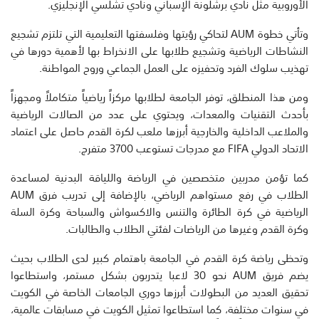
الأوروبية مثل نادي برشلونة الإسباني ونادي تشلسي الإنجليزي.
وتأتي خطوة AUM لتحاكي رؤيتها وفلسفتها التعليمية التي تلتزم تشجيع
النشاطات الرياضية وتشجيع طلابها على الانخراط بها لأهمية دورها في
تهذيب سلوك الفرد وتحفيزه على العمل الجماعي وروح المواطنة.
ومن هذا المنطلق، توفر الجامعة لطلابها مركزاً رياضياً متكاملاً ومجهزاً
بأحدث التقنيات والمعدات، ويحتوي على عدد من الصالات الرياضية
والملاعب الداخلية والخارجية أبرزها ملعب لكرة القدم حاصل على اعتماد
الاتحاد الدولي FIFA مع مدرجات تستوعب 3700 متفرج.
كما تؤمن مدربين متخصصين في الرياضة واللياقة البدنية لمساعدة
الطلاب في رفع مستواهم الرياضي، بالإضافة إلى تدريب فرق AUM
الرياضية في كرة الطائرة والتنس والاكسواش والسباحة وكرة السلة
وكرة القدم وغيرها من الرياضات لفئتي الطلاب والطالبات.
وتحظى رياضة كرة القدم في الجامعة باهتمام كبير لدى الطلاب بحيث
يضم فريق AUM نحو 30 لاعبا يتدربون بشكل مستمر، واستطاعوا
تحقيق العديد من البطولات أبرزها دوري الجامعات الخاصة في الكويت
في سنوات مختلفة، كما استطاعوا تمثيل الكويت في مسابقات عالمية،