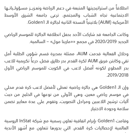
انطلاقاً من استراتيجيتها المتبعة في دعم الرياضة وتعـزيـــز مسـؤولــياتــها
الاجتماعية تجاه الشباب والمجتمع، ترعى جامعة الشرق الأوسط
الأمريكية (AUM) بلاتينياً النسخة الثانية لجائزة الـ Golden1.
وكانت الجامعة قد شاركت الأحد بحفل انطلاقة الجائزة للموسم الرياضي
الجديد 2020/2019 في مجمع ««مارينا مول» – السالمية.
وخلال الفعالية قدمت AUM، ممثلة بمديرة قسم شؤون الطلبة أمل
تقي وكابتن فريق AUM لكرة القدم بدر طارق فضل، درعاً تكريمية للاعب
بدر المطوع لكونه أفضل لاعب في الكويت للموسم الرياضي الأول
2019/2018.
وإن الـ Golden1 هي جائزة رياضية تعطى لأفضل لاعب كرة قدم محلي
في موسم رياضي معين، وهي الأولى من نوعها في الخليج من حيث
آليات ترشيح اللاعبين ومراحل التصويت، وتقوم على عدة معايير تضمن
سلامة وجودة الاختيار.
وقامت Golden1 بإبرام اتفاقية تعاون رسمية مع شركة InStat الروسية
العالمية لإحصائيات كرة القدم، التي بدورها تتعاون مع أشهر الأندية