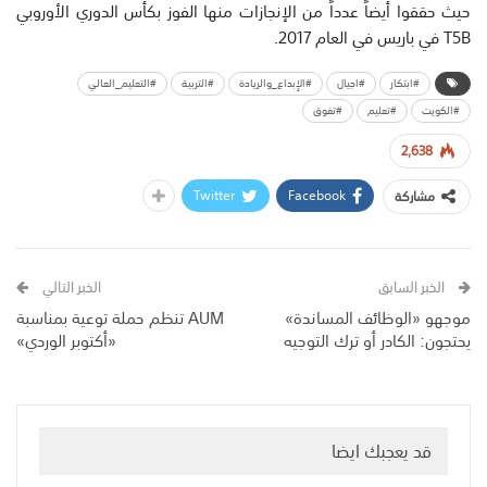
حيث حققوا أيضاً عدداً من الإنجازات منها الفوز بكأس الدوري الأوروبي
T5B في باريس في العام 2017.
#ابتكار
#اجيال
#الإبداع_والريادة
#التربية
#التعليم_العالي
#الكويت
#تعليم
#تفوق
2,638
Twitter
Facebook
مشاركة
الخبر السابق
الخبر التالي
موجهو «الوظائف المساندة»
AUM تنظم حملة توعية بمناسبة
يحتجون: الكادر أو ترك التوجيه
«أكتوبر الوردي»
قد يعجبك ايضا