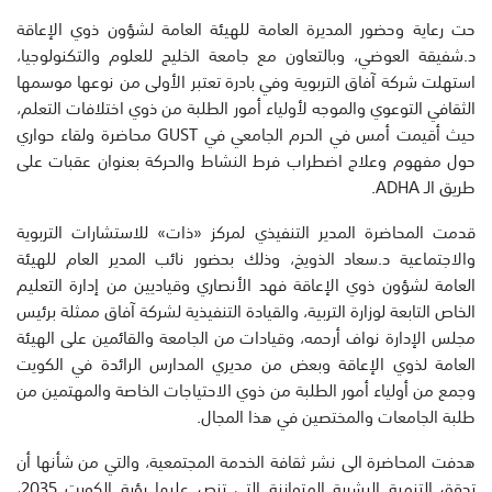
حت رعاية وحضور المديرة العامة للهيئة العامة لشؤون ذوي الإعاقة
د.شفيقة العوضي، وبالتعاون مع جامعة الخليج للعلوم والتكنولوجيا،
استهلت شركة آفاق التربوية وفي بادرة تعتبر الأولى من نوعها موسمها
الثقافي التوعوي والموجه لأولياء أمور الطلبة من ذوي اختلافات التعلم،
حيث أقيمت أمس في الحرم الجامعي في GUST محاضرة ولقاء حواري
حول مفهوم وعلاج اضطراب فرط النشاط والحركة بعنوان عقبات على
طريق الـ ADHA.
قدمت المحاضرة المدير التنفيذي لمركز «ذات» للاستشارات التربوية
والاجتماعية د.سعاد الذويخ، وذلك بحضور نائب المدير العام للهيئة
العامة لشؤون ذوي الإعاقة فهد الأنصاري وقياديين من إدارة التعليم
الخاص التابعة لوزارة التربية، والقيادة التنفيذية لشركة آفاق ممثلة برئيس
مجلس الإدارة نواف أرحمه، وقيادات من الجامعة والقائمين على الهيئة
العامة لذوي الإعاقة وبعض من مديري المدارس الرائدة في الكويت
وجمع من أولياء أمور الطلبة من ذوي الاحتياجات الخاصة والمهتمين من
طلبة الجامعات والمختصين في هذا المجال.
هدفت المحاضرة الى نشر ثقافة الخدمة المجتمعية، والتي من شأنها أن
تحقق التنمية البشرية المتوازنة التي تنص عليها رؤية الكويت 2035،