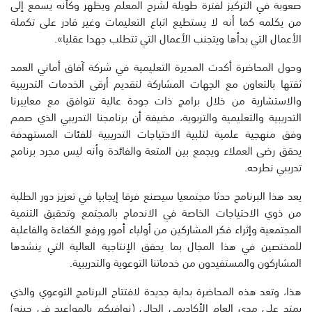
صعوبة في التركيز لفترة طويلة لشرح المعلم ويظهر وكأنه يسمع إلى
من يكلمه كما أنه لا يستطيع اتباع التعليمات وغير قادر على تكملة
الأعمال التي بدأها ويتجنب الأعمال التي تتطلب جهدا عقليا».
وحول المحاضرة أكدت المديرة التعليمية في شركة آفاق أماني العمد
ثقتها بالتعاون مع الجهات المشاركة لتقديم أرقى الخدمات التدريبية
والاستشارية من خلال برامج ذات جودة عالية تتوافق مع معاييرنا
التدريبية والتعليمية والتربوية، مضيفة أن برنامجنا التدريبي الذي صمم
وفق منهجية علمية لتلبية الاحتياجات التدريبية للفئات المستهدفة
يحقق رضى العملاء ويجمع بين المتعة والفائدة وأنه ليس مجرد برنامج
تدريبي نطرحه.
يعد هذا البرنامج حدثا مجتمعيا سيصنع فرقا إيجابيا في تعزيز دور الطلبة
من ذوي الاحتياجات الخاصة في الاندماج بالمجتمع وتحقيق التنمية
المجتمعية وإثراء فكر المشاركين من أولياء أمور ورفع الكفاءة والفاعلية
للمختصين في هذا المجال بما يحقق الإنتاجية العالية التي ينشدها
المشاركون والمستفيدون من خدماتنا التوعوية والتدريبية.
هذا، وتعد هذه المحاضرة بداية جديدة لافتتاح البرنامج التوعوي والذي
يمتد على مدى العام الأكاديمي الحالي (نوافيكم بالمواعيد في حينه)