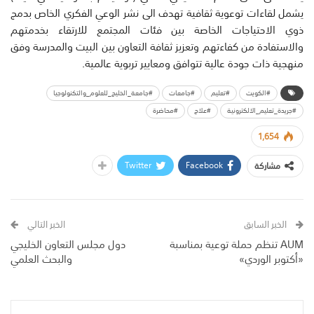
يشمل لقاءات توعوية ثقافية تهدف الى نشر الوعي الفكري الخاص بدمج
ذوي الاحتياجات الخاصة بين فئات المجتمع للارتقاء بخدمتهم
والاستفادة من كفاءتهم وتعزيز ثقافة التعاون بين البيت والمدرسة وفق
منهجية ذات جودة عالية تتوافق ومعايير تربوية عالمية.
#الكويت
#تعليم
#جامعات
#جامعة_الخليج_للعلوم_والتكنولوجيا
#جريدة_تعليم_الالكترونية
#علاج
#محاضرة
1,654
Twitter
Facebook
مشاركة
الخبر السابق
الخبر التالي
AUM تنظم حملة توعية بمناسبة
دول مجلس التعاون الخليجي
«أكتوبر الوردي»
والبحث العلمي