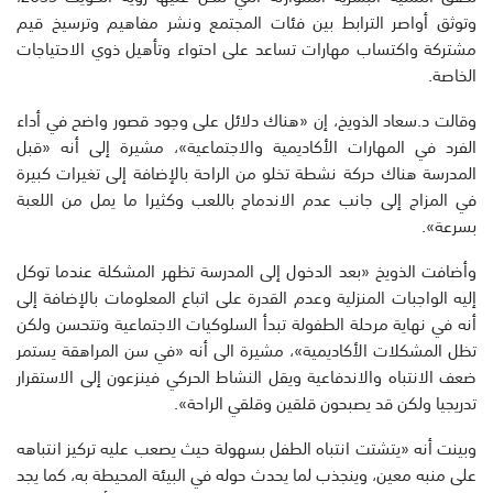
وتوثق أواصر الترابط بين فئات المجتمع ونشر مفاهيم وترسيخ قيم
مشتركة واكتساب مهارات تساعد على احتواء وتأهيل ذوي الاحتياجات
الخاصة.
وقالت د.سعاد الذويخ، إن «هناك دلائل على وجود قصور واضح في أداء
الفرد في المهارات الأكاديمية والاجتماعية»، مشيرة إلى أنه «قبل
المدرسة هناك حركة نشطة تخلو من الراحة بالإضافة إلى تغيرات كبيرة
في المزاج إلى جانب عدم الاندماج باللعب وكثيرا ما يمل من اللعبة
بسرعة».
وأضافت الذويخ «بعد الدخول إلى المدرسة تظهر المشكلة عندما توكل
إليه الواجبات المنزلية وعدم القدرة على اتباع المعلومات بالإضافة إلى
أنه في نهاية مرحلة الطفولة تبدأ السلوكيات الاجتماعية وتتحسن ولكن
تظل المشكلات الأكاديمية»، مشيرة الى أنه «في سن المراهقة يستمر
ضعف الانتباه والاندفاعية ويقل النشاط الحركي فينزعون إلى الاستقرار
تدريجيا ولكن قد يصبحون قلقين وقلقي الراحة».
وبينت أنه «يتشتت انتباه الطفل بسهولة حيث يصعب عليه تركيز انتباهه
على منبه معين، وينجذب لما يحدث حوله في البيئة المحيطة به، كما يجد