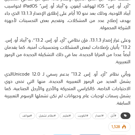
“آي. أو. إس” iOS لهواتف آيفون، و”آيباد أو. إس” iPadOS لحواسيب
آيباد اللوحية، وذلك بعد نحو 10 أيام على إطلاق الإصدار 13.1.3 الذي جاء
بهدف إصلاح عدد من المشكلات، وتقديم بعض التحسينات لأجهزة
الشركة المحمولة.
وعلى غرار إصدار 13.1.3، فإن نظامي “آي. أو. إس. 13.2″، و”آيباد أو. إس.
13.2” يأتيان بإصلاحات لبعض المشكلات وبتحسينات أمنية، كما يقدمان
أيضاً عددا من المزايا الجديدة، بما في ذلك التشكيلة الجديدة من الرموز
التعبيرية.
ويأتي نظام “آي. أو. إس. 13.2” بدعم رسمي لـ Unicode 12.0الذي
يشمل العديد من الرموز التعبيرية الجديدة، منها التي تخص ذوي
الاحتياجات الخاصة، كالكراسي المتحركة والأذرع والأرجل الصناعية، كما
يشمل رسمات لوجبات عام وحيوانات لم تكن تشملها الرسوم التعبيرية
السابقة.
#آبل
#اصدار
#الكويت
#تعليم
#نظام تشغيل
#هواتف
1,528