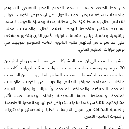
في هذا الصدد، كشفت باسمة الدهيم المدير التنفيذي للتسويق
والمبيعات بشركة معرض الكويت الدولي عن ان معرض الكويت الدولي
للتعليم العالي Q8 Eduex يحتل مكانة رفيعة ومميزة بالكويت لاسيما
انه يعد ملتقى متخصصا لترويج التعليم العالي والجامعات محليا،
وإقليميا، وعالميا، ويلبي اهتمامات أولياء الأمور الذين ينتظرونه بشغف
على حد سواء مع أبنائهم طلبة الثانوية العامة المتوقع تخرجهم في
توفير خيارات التعليم العالي.
واشارت الدهيم الى ان عدد المشاركات في هذا المعرض بلغ اكثر من
20 جهة ومؤسسة تعليمية محلية ودولية ممثلة لجهات أكاديمية
وعلمية معتمدة لمؤسسات ومعاهد التعليم العالي وعدد من الجامعات
والكليات ومعاهد ومراكز التعليم والتدريب من الكويت والولايات
المتحدة الأميركية والمملكة المتحدة وأستراليا والإمارات العربية
المتحدة، والمملكة العربية السعودية وايرلندا وغيرها، حيث تأتي
مشاركاتهم للتنافس فيما بينها باستعراض قدراتها ومناهجها الأكاديمية
والعلمية المختلفة في مجال الدراسات العليا والماجستير والدكتوراه،
والبحوث العلمية الأخرى.
وأشــــارت الـــــى ان 7 جهات اكدت رعايتها لهذا المعرض ممثلة