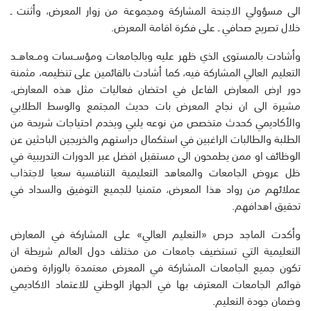
الى مسؤولي الاجنحة المشاركة ومجموعة من زوار المعرض، وأثنت ـ
خلال تصريح صحافي ـ على فكرة اقامة المعرض.
وأشادت بالمستوى الذي ظهر عليه وبالجامعات ومؤســسات ومــعاهــد
التعليم العالي المشاركة فيه، كما أشادت بالقائمين على تنظيمه، مثمنة
دور ارض المعارض الفاعل في احتضان فعاليات مثل هذه المعارض،
مشيرة الى ان نجاح المعرض بات حديث المجتمع والوسط الطلابي
والأكاديمي كحدث متخصص من نوعه يلبي ويخدم احتياجات شريحة من
الطلبة والطالبات الراغبين في استكمال دراستهم والخريجين الباحثين عن
الوظائف او ممن يطمحون الى مستقبل افضل عبر الدورات التدريبية في
ظل عروض الجامعات والمعاهد التعليمية التنافسية سعيا لاجتذاب
عملائهم من رواد هذا المعرض، متمنيا للجميع التوفيق والسداد في
تحقيق اهدافهم.
وأكدت الماجد حرص «التعليم العالي» على المشاركة في المعارض
التعليمية التي تستضيف جامعات من مختلف دول العالم شريطة ان
تكون جميع الجامعات المشاركة في المعرض معتمدة بالوزارة وضمن
قوائم الجامعات المعترف بها في الجهاز الوطني للاعتماد الاكاديمي
وضمان جودة التعليم.