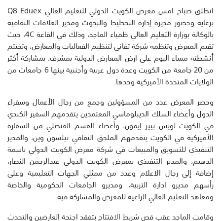
انطلق صباح امس معرض الكويت الدولي للتعليم العالي Q8 Eduex
برعاية وحضور مديرة إدارة التخطيط والبحوث ومدير العلاقات الثقافية
بالوكالة ب‍وزارة التعليم العالي ظمياء الماجد، وذلك في القاعة 4C، حيث
تقيم المعرض وتنظمه شركة تفاني لتنظيم الفعاليات والمعارض، وتختتم
أنشطته مساء اليوم على ارض المعارض الدولية بمشرف، بمشاركة أكثر
من 20 جامعة من الكويت وعدة دول عربية وأجنبية بينها 6 جامعات من
الولايات المتحدة الأميركية وحدها.
وحضر المعرض عدد من المسؤولين وجمع من رجال الأعمال وسفراء
الدول وأعضاء السلك الديبلوماسي المعتمدين يتقدمهم السفير الكندي
في الكويت لويس بيير إيمون، وأعضاء القسم القنصلي من السفارة
الأميركية في الكويت يتقدمهم الملحق الثقافي نيلسون وين، والمدير
التنفيذي للتسويق والمبيعات في شركة معرض الكويت الدولي باسمة
الدهيم، والمدير التنفيذي بمعرض الكويت الدولي عبدالرحمن النصار،
إضافة إلى رجال الاعلام وعدد من ممثلي الجهات التعليمية وعلى
رأسهم مديرو ادارة التربية، ومديرو الجامعات الحكومية والخاصة
ومعاهد التعليم العالي الراعية للمعرض والمشاركة فيه.
وقامت الماجد عقب قص شريط الافتتاح بتفقد اجنحة العارضين والتحدث