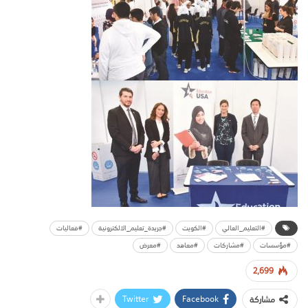
#التعليم_العالي
#الكويت
#جريدة_تعليم_الالكترونية
#فعاليات
#مؤسسات
#مشاركات
#معاهد
#معرض
2,699
Twitter
Facebook
مشاركة