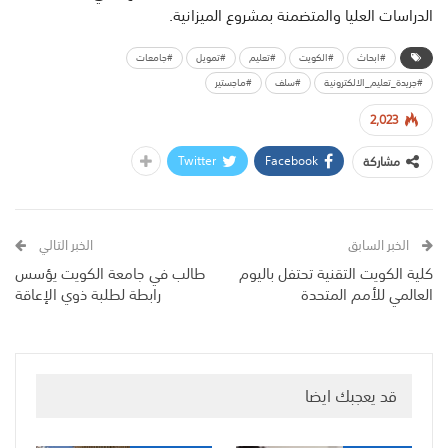
الدراسات العليا والمتضمنة بمشروع الميزانية.
#ابحاث
#الكويت
#تعليم
#تمويل
#جامعات
#جريدة_تعليم_الالكترونية
#سلف
#ماجستير
2,023
Twitter
Facebook
مشاركة
الخبر السابق
الخبر التالي
كلية الكويت التقنية تحتفل باليوم
طالب في جامعة الكويت يؤسس
العالمي للأمم المتحدة
رابطة لطلبة ذوي الإعاقة
قد يعجبك ايضا