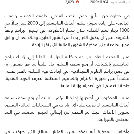
تم النشر بتاريخ
2019/11/04
2,023
في خطوة من شأنها دعم البحث العلمي بجامعة الكويت، وافقت
الجامعة على زيادة تمويل سلفة أبحاث الماجستير إلى 2000 دينار بدلاً من
1000 دينار تمنح للطلبة خلال مسار الأطروحة في جميع البرامج وفقاً
للشروط، على أن يطبق القرار بدءاً من الشهر الجاري، وذلك بعد أن وافق
مدير الجامعة على مذكرة الشؤون المالية التي تقر الزيادة.
وبيّن التعميم الصادر من عميد كلية الدراسات العليا إلى رؤساء برامج
الماجستير بالكليات، أن رفع سقف السلفة جاء طبقاً لما هو معمول به
في بعض برامج العلوم الصيدلانية التي ازدادت فيه السلفة بالقدر نفسه،
مشدداً على ضرورة الالتزام بالتعاميم المنظمة لصرف العهد النقدية،
خاصة التعميم الذي أصدرته وزارة المالية.
وبينت المذكرة التي أصدرتها إدارة الشؤون المالية أن رفع سقف سلفة
أبحاث الماجستير لا يترتب عليه أي زيادات في الاعتمادات المالية المقدرة
لتمويل الأبحاث، حيث تم الخصم من إجمالي المبلغ المعتمد في البند
المختص بالميزانية.
وأضافت المذكرة أنه يؤخذ بعين الاعتبار المبالغ التي صرفت من