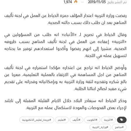
تم النشر بتاريخ
2019/11/05
1,974
رفضت وزارة التربية اعتذار المؤلف حمزة الخياط عن العمل في لجنة تأليف
المناهج بعد ان طلب ذلك بسبب حالته الصحية.
وقال الخياط في تصريح لـ «الأنباء» انه طلب من المسؤولين في
«التربية» إعفاءه من العمل في لجنة تأليف المناهج بسبب ظروفه
الصحية، مشيرا إلى انهم رفضوا وأكدوا استعدادهم توفير ما يحتاجه
لتسهيل عمله في اللجنة.
وأوضح الخياط انه تراجع عن اعتذاره مؤكدا استمراره في لجنة تأليف
المناهج من اجل المساهمة في الارتقاء بالعملية التعليمية، معربا عن
بالغ شكره وتقديره لثقة وزارة التربية به وبإمكانياته وقدراته على تقديم
شيء مفيد لصالح ابنائنا الطلبة.
وذكر الخياط انه سيغادر البلاد خلال الايام القليلة المقبلة إلى تايلند
لإجراء بعض الفحوصات والعودة لاستكمال عمله مع التربية.
#التربية
#الكويت
#تأليف
#تعليم
#جريدة_تعليم_الالكترونية
#مناهج
#وزارة_التربية