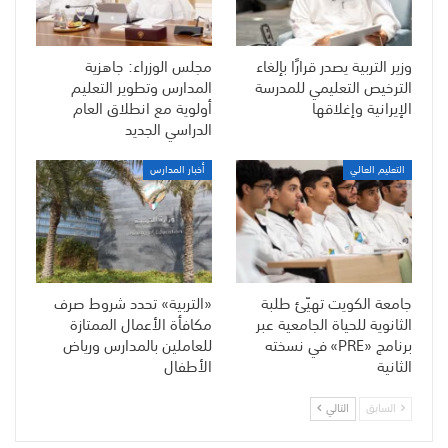
وزير التربية يصدر قرارًا بإلغاء
مجلس الوزراء: جاهزية
الترخيص التعليمي للمدرسة
المدارس وتطوير التعليم
الإيرانية وإغلاقها
أولوية مع انطلاق العام
الدراسي الجديد
التعليم العالي
أخبار المدارس
جامعة الكويت تهيّئ طلبة
«التربية» تحدد شروط صرف
الثانوية للحياة الجامعية عبر
مكافأة الأعمال الممتازة
برنامج «PRE» في نسخته
للعاملين بالمدارس ورياض
الثانية
الأطفال
السابق
التالي