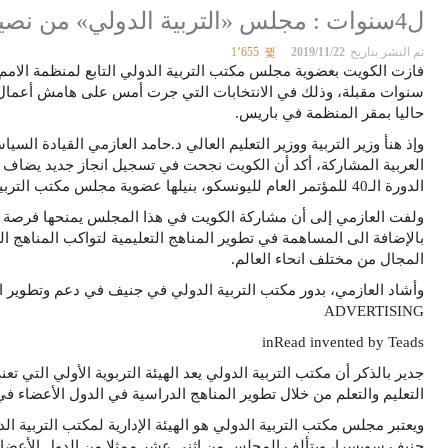
ل4سنوات : مجلس «التربية الدولي» من نصيب الكويت
تم النشر بتاريخ
2019/11/22
1٬655
سنوات مقبلة، وذلك في الانتخابات التي جرت أمس على هامش أعمال الد
حاليا بمقر المنظمة في باريس.
وإذ هنأ وزير التربية ووزير التعليم العالي د.حامد العازمي القيادة ال
العربية المشاركة، أكد أن الكويت نجحت في تسجيل انجاز جديد يضاف ا
الدورة الـ40 للمؤتمر العام لليونسكو، بنيلها عضوية مجلس مكتب التربية الدولي ومقره جنيف.
ولفت العازمي إلى أن مشاركة الكويت في هذا المجلس يمنحها فرصة أكبر
بالإضافة الى المساهمة في تطوير المناهج التعليمية لتواكب المناهج ال
المجال من مختلف انحاء العالم.
وأشاد العازمي، بدور مكتب التربية الدولي في جنيف في دعم وتطوير 
ADVERTISING
inRead invented by Teads
جدير بالذكر أن مكتب التربية الدولي يعد الهيئة التربوية الأولي التي ت
التعليم والتعلم من خلال تطوير المناهج الدراسية في الدول الأعضاء في
ويعتبر مجلس مكتب التربية الدولي هو الهيئة الإدارية لمكتب التربية ال
جنيف سويسرا، ويتألف المجلس من اثنى عشر ممثلا من الدول الأعضاء ي