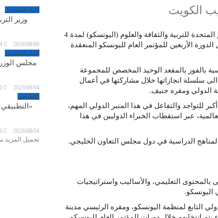
أخبار المدارس
وزير الترب
فازت الكويت بعضوية مجلس مكتب التربية الدولي التابع لمنظمة الامم المتحدة للتربية والثقافة والعلوم (اليونسكو) لمدة 4
4
2026/08/06
ورة الأربعين للمؤتمر العام لليونسكو المنعقدة
أخبار المدارس
مجلس الوزراء
سياسية بالفوز بالمقعد الوحيد المخصص للمجموعة
لى سلسلة انجازاتها خلال مشاركتها في أعمال
6
2026/08/04
التطبيقي
 للتواجد والتفاعل في هذا المنبر الدولي المهم،
«التطبيقي»
عالمية، عبر استقطاب الخبراء الدوليين في هذا
6
2026/08/04
تحميل المزيد من
المناهج الدراسية في دول مجلس التعاون الخليجي.
عنى بالمحتوى التعليمي، والأساليب واستراتيجيات
 اليونسكو.
دولي التابع لمنظمة اليونسكو، ومقره الرئيسي مدينة
تم انتخابهم خلال دورات المؤتمر العام لليونسكو