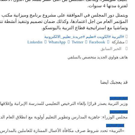
لفترة مدتها 4 سنوات.
ويتمثل دور المجلس في الموافقة على مشروع برنامج وميزانية مكتب الت
المؤتمر العام من اجل اعتمادها، وكذلك ضمان تصميم وتنفيذ أنشطة تتس
وتماشيا مع استراتيجية قطاع التربية باليونسكو.
#التربية
#الكويت
#تعليم
#جريدة_تعليم_الالكترونية
مشاركة
Facebook
Twitter
WhatsApp
Linkedin
الخبر السابق
هاتف هواوي الجديد متخصص بالسلفي
قد يعجبك ايضا
أخبار المدارس
وزير التربية يصدر قرارًا بإلغاء الترخيص التعليمي للمدرسة الإيرانية وإغلاقها
أخبار المدارس
مجلس الوزراء: جاهزية المدارس وتطوير التعليم أولوية مع انطلاق العام الد
أخبار المدارس
«التربية» تحدد شروط صرف مكافأة الأعمال الممتازة للعاملين بالمدارس