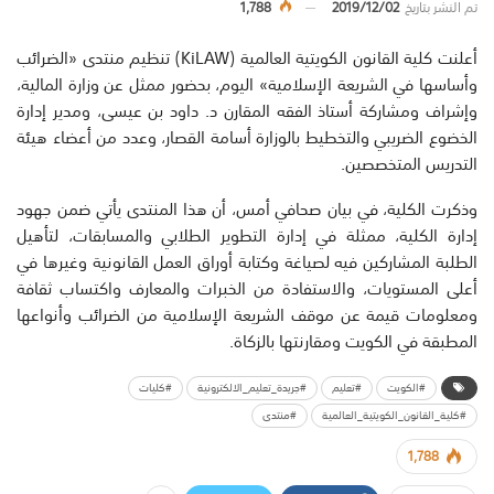
تم النشر بتاريخ
2019/12/02
1,788
أعلنت كلية القانون الكويتية العالمية (KiLAW) تنظيم منتدى «الضرائب
وأساسها في الشريعة الإسلامية» اليوم، بحضور ممثل عن وزارة المالية،
وإشراف ومشاركة أستاذ الفقه المقارن د. داود بن عيسى، ومدير إدارة
الخضوع الضريبي والتخطيط بالوزارة أسامة القصار، وعدد من أعضاء هيئة
التدريس المتخصصين.
وذكرت الكلية، في بيان صحافي أمس، أن هذا المنتدى يأتي ضمن جهود
إدارة الكلية، ممثلة في إدارة التطوير الطلابي والمسابقات، لتأهيل
الطلبة المشاركين فيه لصياغة وكتابة أوراق العمل القانونية وغيرها في
أعلى المستويات، والاستفادة من الخبرات والمعارف واكتساب ثقافة
ومعلومات قيمة عن موقف الشريعة الإسلامية من الضرائب وأنواعها
المطبقة في الكويت ومقارنتها بالزكاة.
#الكويت
#تعليم
#جريدة_تعليم_الالكترونية
#كليات
#كلية_القانون_الكويتية_العالمية
#منتدى
1,788