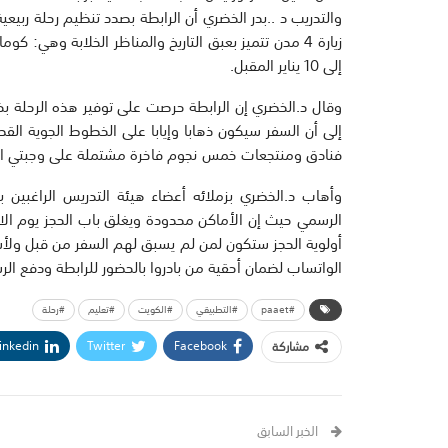
والتدريب د ..بدر الخضري أن الرابطة بصدد تنظيم رحلة ربي
إلى 10 يناير المقبل.
وقال د.الخضري إن الرابطة حرصت على توفير هذه الرحلة بخ
إلى أن السفر سيكون ذهابا وإيابا على الخطوط الجوية الق
فنادق ومنتجعات خمس نجوم فاخرة مشتملة على وجبتي الإ
وأهاب د.الخضري بزملائه أعضاء هيئة التدريس الراغبين ب
أولوية الحجز ستكون لمن لم يسبق لهم السفر من قبل ولأسب
الواتساب لضمان أحقية من بادروا بالحضور للرابطة ودفع الر
#paaet
#التطبيقي
#الكويت
#تعليم
#رحلة
inkedin
Twitter
Facebook
مشاركة
الخبر السابق