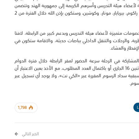
عية لأعضاء هيئة التدريس وأسرهم الكريمة إلى جمهورية الهند وتتضمن
زيارة 4 مدن تتميز بعبق التاريخ والمناظر الخلابة وهي: كوما راكوم، بيريايار، مونار، وكوشين، وستكون بإذن الله خلال الفترة من 2
صومات متميزة لأعضاء هيئة التدريس وبدعم كبير من الرابطة، لافتا
طرية، والرحلات والتنقل الداخلي بباصات حديثة، والاقامة ستكون في
فطار والعشاء.
المشاركة في الرحلة سرعة الحضور لمقر الرابطة خلال فترة الدوام
الرسمي حيث إن الأماكن محدودة ويغلق باب الحجز يوم الاثنين 16 الجاري أو باكتمال العدد المطلوب، مع الأخذ بعين الاعتبار أن
قية سداد الرسوم المقررة عبر «الكي نت»، ولا يوجد أي تسجيل عبر
سوم.
L
1,798
الخبر التالي