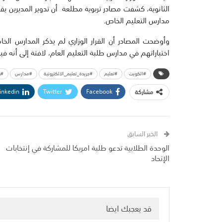
الثانوية، كشفت مصادر تربوية مطلعة أن تدوير المديرين ي
مدارس التعليم الخاص.
وأوضحت المصادر أن القرار الوزاري لم يذكر المدارس ال
اختباراتهم في مدارس طلبة التعليم العام، لافتة إلى أنه فيم
#الكويت
#تعليم
#جريدة_تعليم_الالكترونية
#مدارس
#و
inkedin
Twitter
Facebook
مشاركة
الخبر السابق
الوحدة الطلابية تدعو طلبة امريكا للمشاركة في إنتخابات
الإتحاد
قد يعجبك ايضا