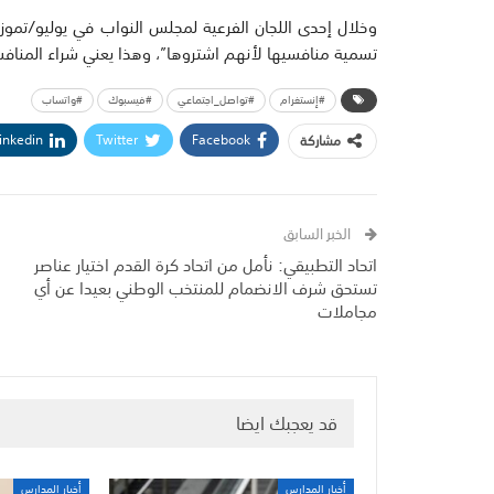
وخلال إحدى اللجان الفرعية لمجلس النواب في يوليو/تموز 
تسمية منافسيها لأنهم اشتروها”، وهذا يعني شراء المناف
#إنستغرام
#تواصل_اجتماعي
#فيسبوك
#واتساب
inkedin
Twitter
Facebook
مشاركة
الخبر السابق
اتحاد التطبيقي: نأمل من اتحاد كرة القدم اختيار عناصر
تستحق شرف الانضمام للمنتخب الوطني بعيدا عن أي
مجاملات
قد يعجبك ايضا
أخبار المدارس
أخبار المدارس