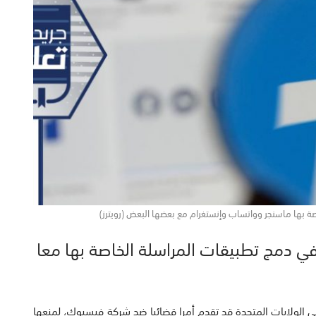
 بها ماسنجر وواتساب وإنستغرام مع بعضها البعض (رويترز)
 دمج تطبيقات المراسلة الخاصة بها معا
) في الولايات المتحدة قد تقدم أمرا قضائيا ضد شركة فيسبوك، لمنعها