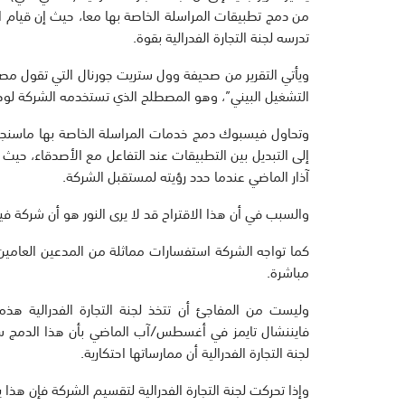
من دمج تطبيقات المراسلة الخاصة بها معا، حيث إن قيام 
تدرسه لجنة التجارة الفدرالية بقوة.
ويأتي التقرير من صحيفة وول ستريت جورنال التي تقول مصاد
التشغيل البيني”، وهو المصطلح الذي تستخدمه الشركة لوصف
وتحاول فيسبوك دمج خدمات المراسلة الخاصة بها ماسنج
إلى التبديل بين التطبيقات عند التفاعل مع الأصدقاء، حي
آذار الماضي عندما حدد رؤيته لمستقبل الشركة.
والسبب في أن هذا الاقتراح قد لا يرى النور هو أن شركة فيس
مباشرة.
وليست من المفاجئ أن تتخذ لجنة التجارة الفدرالية ه
فايننشال تايمز في أغسطس/آب الماضي بأن هذا الدمج س
لجنة التجارة الفدرالية أن ممارساتها احتكارية.
وإذا تحركت لجنة التجارة الفدرالية لتقسيم الشركة فإن هذا