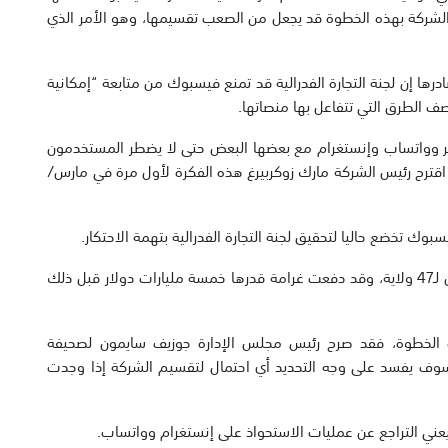
الشركة بهذه الخطوة قد يجعل من الصعب تقسيمها، وهو الأمر الذي
رها إن لجنة التجارة الفدرالية قد تمنع فيسبوك من متابعة “إمكانية
 الطرق التي تتفاعل بها منصاتها.
ر وواتساب وإنستغرام مع بعضها البعض حتى لا يضطر المستخدمون
ث اقترح رئيس الشركة مارك زوكربيرغ هذه الفكرة لأول مرة في مارس/
بوك تخضع حاليا لتحقيق لجنة التجارة الفدرالية بتهمة الاحتكار.
كما تواجه الشركة استفسارات مماثلة من المدعين العامين لـ47 ولاية، وقد دفعت غرامة قدرها خمسة مليارات دولار قبل ذلك
ذه الخطوة، فقد صرح رئيس مجلس الإدارة جوزيف سايمون لصحيفة
وف يفسد على وجه التحديد أي احتمال لتقسيم الشركة إذا وجدت
 يعني التراجع عن عمليات الاستحواذ على إنستغرام وواتساب.