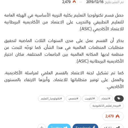
تم النشر بتاريخ
2019/12/16
2,479
حصل قسم تكنولوجيا التعليم بكلية التربية الأساسية في الهيئة العامة
للتعليم التطبيقي والتدريب على الاعتماد من الأكاديمية البريطانية
للاعتماد الأكاديمي (ASIC).
يذكر أن القسم عمل على مدى السنوات الثلاث الماضية لتحقيق
متطلبات المنظمات العالمية في هذا الشأن، كما توجّه للبحث عن
منظمة لديها المكانة العالمية بين الجامعات المختلفة، فكان اختيار
الأكاديمية البريطانية (ASIC).
كما تم تشكيل لجنة الاعتماد بالقسم العلمي لمراسلة الأكاديمية،
والعمل على توفير متطلباتها للاعتماد، وأبرزها الارتقاء بالمستوى
الأكاديمي.
#اعتماد
#الكويت
#تخصص
#تكنولوجيا_التعليم
#جريدة_تعليم_الالكترونية
2,479
Twitter
Facebook