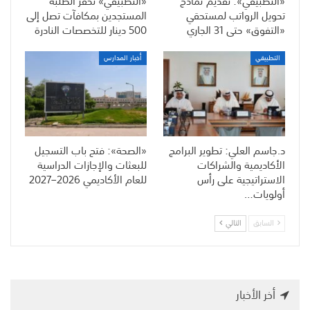
«التطبيقي»: تقديم نماذج
«التطبيقي» تحفّز الطلبة
تحويل الرواتب لمستحقي
المستجدين بمكافآت تصل إلى
«التفوق» حتى 31 الجاري
500 دينار للتخصصات النادرة
التطبيقي
أخبار المدارس
د.جاسم العلي: تطوير البرامج
«الصحة»: فتح باب التسجيل
الأكاديمية والشراكات
للبعثات والإجازات الدراسية
الاستراتيجية على رأس
للعام الأكاديمي 2026–2027
أولويات…
السابق
التالي
أخر الأخبار